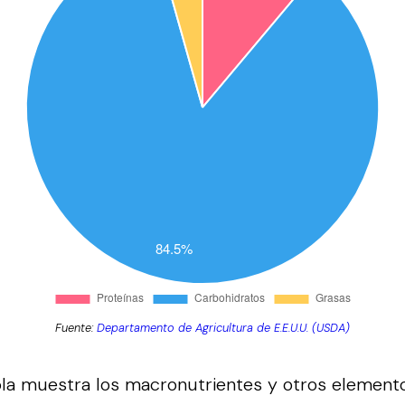
Fuente:
Departamento de Agricultura de E.E.U.U. (USDA)
bla muestra los macronutrientes y otros element