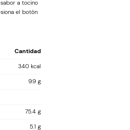
sabor a tocino
siona el botón
Cantidad
340 kcal
9.9 g
75.4 g
5.1 g