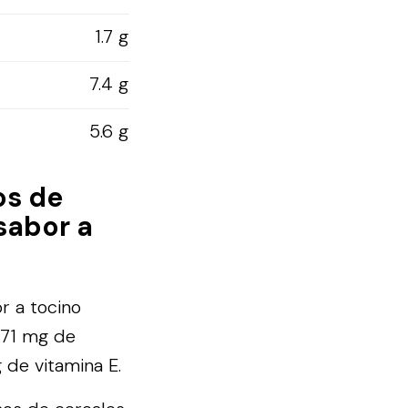
1.7 g
7.4 g
5.6 g
os de
sabor a
r a tocino
.71 mg de
g de vitamina E.