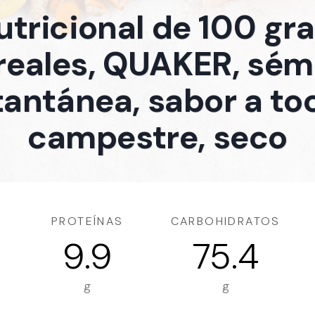
utricional de 100 g
reales, QUAKER, sém
tantánea, sabor a to
campestre, seco
PROTEÍNAS
CARBOHIDRATOS
9.9
75.4
g
g