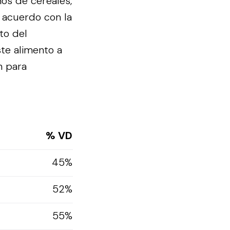
os de cereales,
 acuerdo con la
to del
te alimento a
n para
% VD
45%
52%
55%