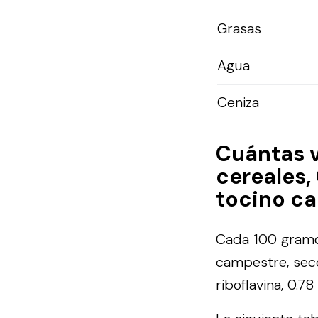
Grasas
Agua
Ceniza
Cuántas 
cereales,
tocino c
Cada 100 gramos
campestre, seco
riboflavina, 0.7