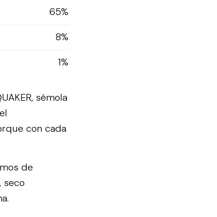
65%
8%
1%
 QUAKER, sémola
el
porque con cada
ramos de
, seco
a.