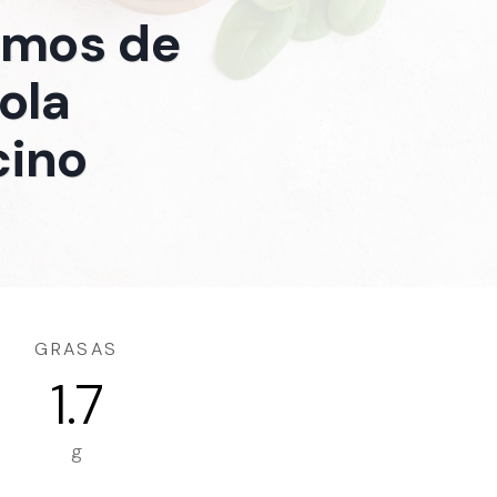
ramos de
ola
cino
GRASAS
1.7
g