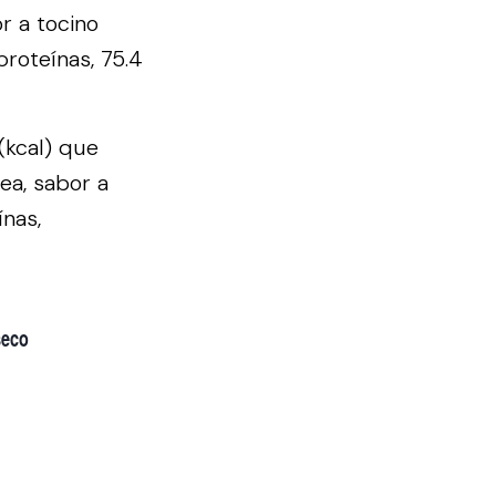
r a tocino
roteínas, 75.4
(kcal) que
ea, sabor a
nas,