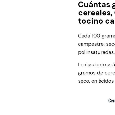
Cuántas 
cereales,
tocino c
Cada 100 gramos
campestre, seco
poliinsaturadas
La siguiente gr
gramos de cerea
seco, en ácidos