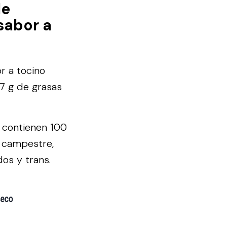
de
sabor a
r a tocino
7 g de grasas
e contienen 100
o campestre,
os y trans.