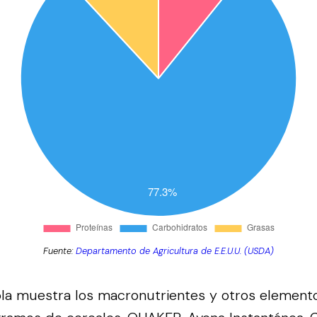
Fuente:
Departamento de Agricultura de E.E.U.U. (USDA)
bla muestra los macronutrientes y otros element