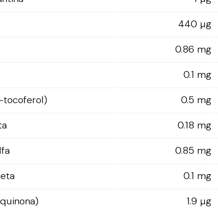
440 µg
0.86 mg
0.1 mg
-tocoferol)
0.5 mg
ta
0.18 mg
lfa
0.85 mg
beta
0.1 mg
oquinona)
1.9 µg