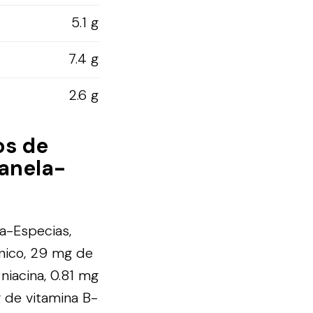
5.1 g
7.4 g
2.6 g
os de
Canela-
a-Especias,
énico, 29 mg de
 niacina, 0.81 mg
g de vitamina B-