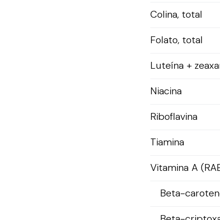
Colina, total
Folato, total
Luteína + zeaxa
Niacina
Riboflavina
Tiamina
Vitamina A (RA
Beta-caroten
Beta-criptox