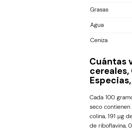
Grasas
Agua
Ceniza
Cuántas 
cereales,
Especias,
Cada 100 gramo
seco contienen 
colina, 191 µg d
de riboflavina,