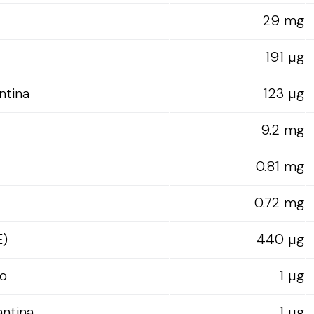
29 mg
191 µg
ntina
123 µg
9.2 mg
0.81 mg
0.72 mg
E)
440 µg
o
1 µg
antina
1 µg