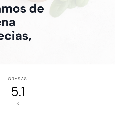
ramos de
ena
ecias,
GRASAS
5.1
g