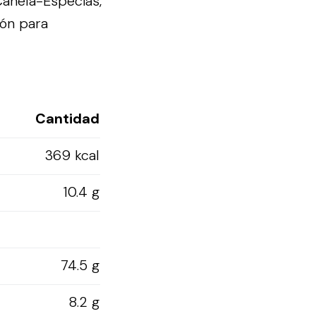
Canela-Especias,
tón para
Cantidad
369 kcal
10.4 g
74.5 g
8.2 g