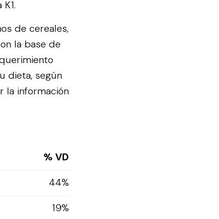
 K1.
os de cereales,
on la base de
equerimiento
u dieta, según
r la información
% VD
44%
19%