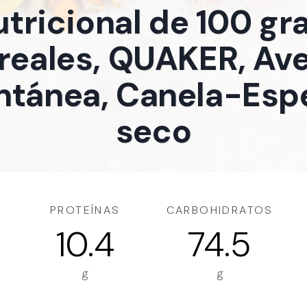
utricional de 100 g
reales, QUAKER, Av
ntánea, Canela-Esp
seco
PROTEÍNAS
CARBOHIDRATOS
10.4
74.5
g
g