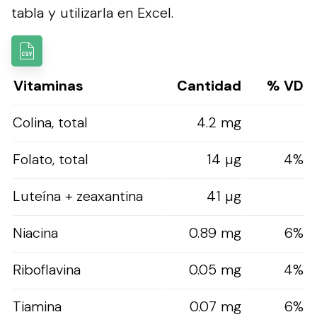
tabla y utilizarla en Excel.
Vitaminas
Cantidad
% VD
Colina, total
4.2 mg
Folato, total
14 µg
4%
Luteína + zeaxantina
41 µg
Niacina
0.89 mg
6%
Riboflavina
0.05 mg
4%
Tiamina
0.07 mg
6%