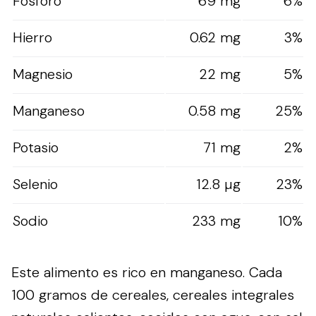
Fósforo
69 mg
6%
Hierro
0.62 mg
3%
Magnesio
22 mg
5%
Manganeso
0.58 mg
25%
Potasio
71 mg
2%
Selenio
12.8 µg
23%
Sodio
233 mg
10%
Este alimento es rico en manganeso. Cada
100 gramos de cereales, cereales integrales