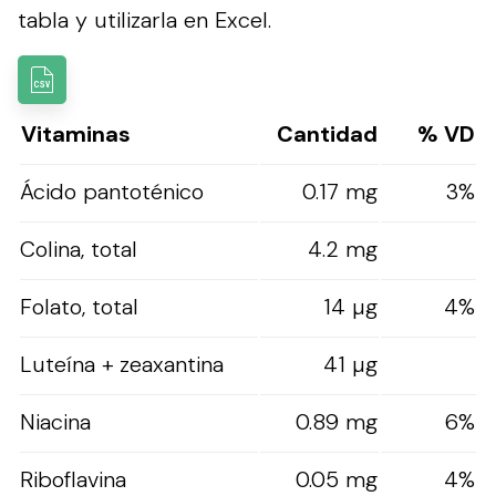
tabla y utilizarla en Excel.
Vitaminas
Cantidad
% VD
Ácido pantoténico
0.17 mg
3%
Colina, total
4.2 mg
Folato, total
14 µg
4%
Luteína + zeaxantina
41 µg
Niacina
0.89 mg
6%
Riboflavina
0.05 mg
4%