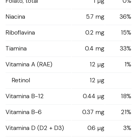
Folato, total
1 µg
0%
Niacina
5.7 mg
36%
Riboflavina
0.2 mg
15%
Tiamina
0.4 mg
33%
Vitamina A (RAE)
12 µg
1%
Retinol
12 µg
Vitamina B-12
0.44 µg
18%
Vitamina B-6
0.37 mg
21%
Vitamina D (D2 + D3)
0.6 µg
3%