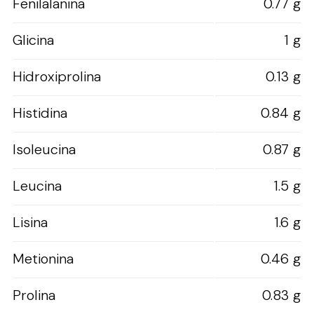
Fenilalanina
0.77 g
Glicina
1 g
Hidroxiprolina
0.13 g
Histidina
0.84 g
Isoleucina
0.87 g
Leucina
1.5 g
Lisina
1.6 g
Metionina
0.46 g
Prolina
0.83 g