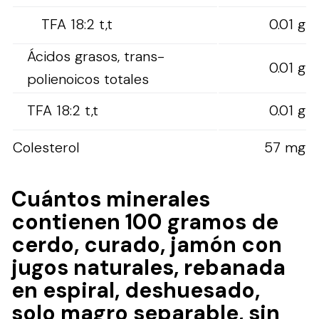
TFA 18:2 t,t
0.01 g
Ácidos grasos, trans-
0.01 g
polienoicos totales
TFA 18:2 t,t
0.01 g
Colesterol
57 mg
Cuántos minerales
contienen 100 gramos de
cerdo, curado, jamón con
jugos naturales, rebanada
en espiral, deshuesado,
solo magro separable, sin