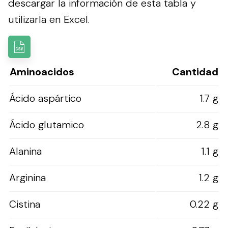
descargar la información de esta tabla y
utilizarla en Excel.
Aminoacidos
Cantidad
Ácido aspártico
1.7 g
Ácido glutamico
2.8 g
Alanina
1.1 g
Arginina
1.2 g
Cistina
0.22 g