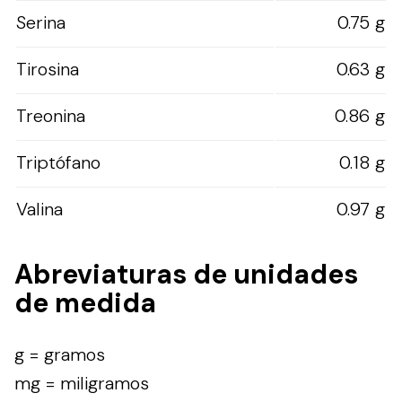
Serina
0.75 g
Tirosina
0.63 g
Treonina
0.86 g
Triptófano
0.18 g
Valina
0.97 g
Abreviaturas de unidades
de medida
g = gramos
mg = miligramos