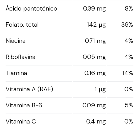
Ácido pantoténico
0.39 mg
8%
Folato, total
142 µg
36%
Niacina
0.71 mg
4%
Riboflavina
0.05 mg
4%
Tiamina
0.16 mg
14%
Vitamina A (RAE)
1 µg
0%
Vitamina B-6
0.09 mg
5%
Vitamina C
0.4 mg
0%