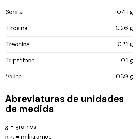
Serina
0.41 g
Tirosina
0.26 g
Treonina
0.31 g
Triptófano
0.1 g
Valina
0.39 g
Abreviaturas de unidades
de medida
g = gramos
mg = miligramos