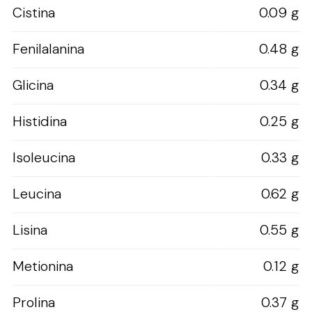
Cistina
0.09 g
Fenilalanina
0.48 g
Glicina
0.34 g
Histidina
0.25 g
Isoleucina
0.33 g
Leucina
0.62 g
Lisina
0.55 g
Metionina
0.12 g
Prolina
0.37 g