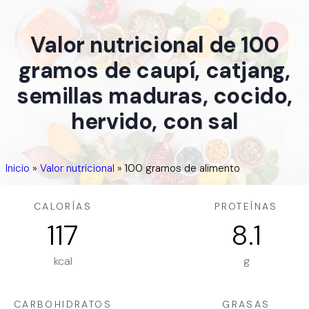
Valor nutricional de 100
gramos de caupí, catjang,
semillas maduras, cocido,
hervido, con sal
Inicio
»
Valor nutricional
»
100 gramos de alimento
CALORÍAS
PROTEÍNAS
117
8.1
kcal
g
CARBOHIDRATOS
GRASAS