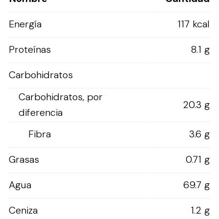
Energía
117 kcal
Proteínas
8.1 g
Carbohidratos
Carbohidratos, por
20.3 g
diferencia
Fibra
3.6 g
Grasas
0.71 g
Agua
69.7 g
Ceniza
1.2 g