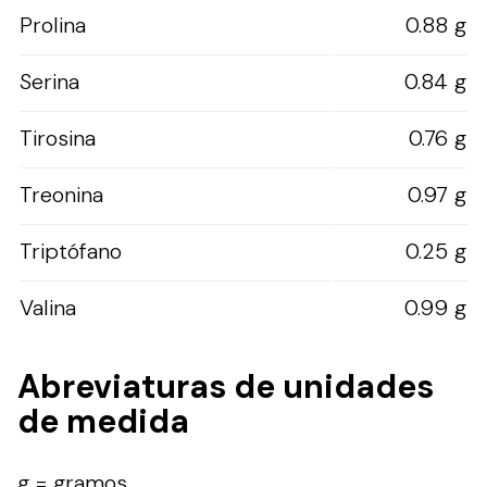
Prolina
0.88 g
Serina
0.84 g
Tirosina
0.76 g
Treonina
0.97 g
Triptófano
0.25 g
Valina
0.99 g
Abreviaturas de unidades
de medida
g = gramos