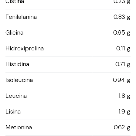
Cistina
0.23 g
Fenilalanina
0.83 g
Glicina
0.95 g
Hidroxiprolina
0.11 g
Histidina
0.71 g
Isoleucina
0.94 g
Leucina
1.8 g
Lisina
1.9 g
Metionina
0.62 g