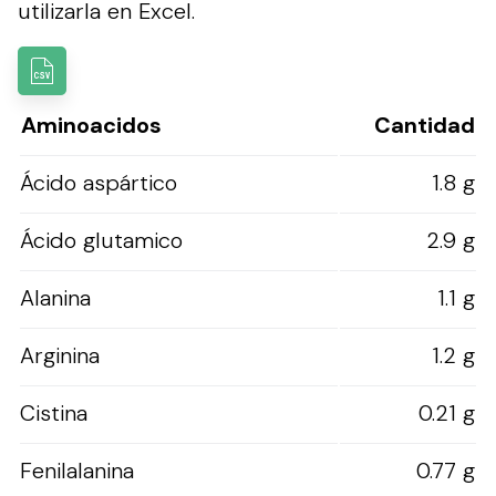
utilizarla en Excel.
Aminoacidos
Cantidad
Ácido aspártico
1.8 g
Ácido glutamico
2.9 g
Alanina
1.1 g
Arginina
1.2 g
Cistina
0.21 g
Fenilalanina
0.77 g