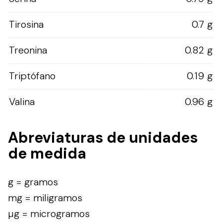
Tirosina
0.7 g
Treonina
0.82 g
Triptófano
0.19 g
Valina
0.96 g
Abreviaturas de unidades
de medida
g = gramos
mg = miligramos
µg = microgramos