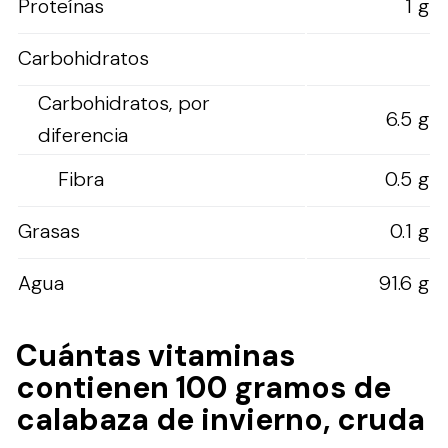
Proteínas
1 g
Carbohidratos
Carbohidratos, por
6.5 g
diferencia
Fibra
0.5 g
Grasas
0.1 g
Agua
91.6 g
Cuántas vitaminas
contienen 100 gramos de
calabaza de invierno, cruda