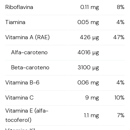
Riboflavina
0.11 mg
8%
Tiamina
0.05 mg
4%
Vitamina A (RAE)
426 µg
47%
Alfa-caroteno
4016 µg
Beta-caroteno
3100 µg
Vitamina B-6
0.06 mg
4%
Vitamina C
9 mg
10%
Vitamina E (alfa-
1.1 mg
7%
tocoferol)