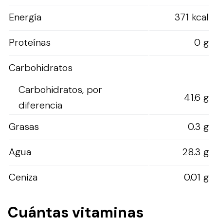
Energía
371 kcal
Proteínas
0 g
Carbohidratos
Carbohidratos, por
41.6 g
diferencia
Grasas
0.3 g
Agua
28.3 g
Ceniza
0.01 g
Cuántas vitaminas