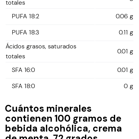
totales
PUFA 18:2
0.06 g
PUFA 18:3
0.11 g
Ácidos grasos, saturados
0.01 g
totales
SFA 16:0
0.01 g
SFA 18:0
0 g
Cuántos minerales
contienen 100 gramos de
bebida alcohólica, crema
de menta, 72 grados