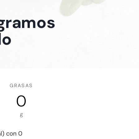
 gramos
do
GRASAS
0
g
l) con 0