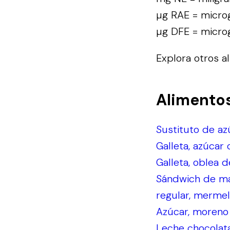
µg RAE = microg
µg DFE = microg
Explora otros a
Alimento
Sustituto de az
Galleta, azúcar 
Galleta, oblea d
Sándwich de ma
regular, mermel
Azúcar, moreno
Leche chocolata