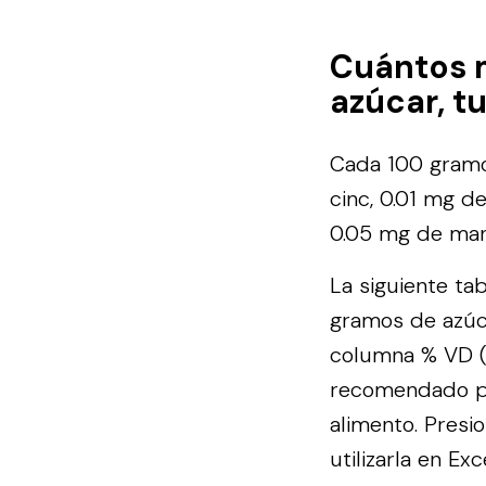
Cuántos 
azúcar, t
Cada 100 gramos
cinc, 0.01 mg d
0.05 mg de man
La siguiente ta
gramos de azúc
columna % VD (V
recomendado p
alimento.
Presio
utilizarla en Exce