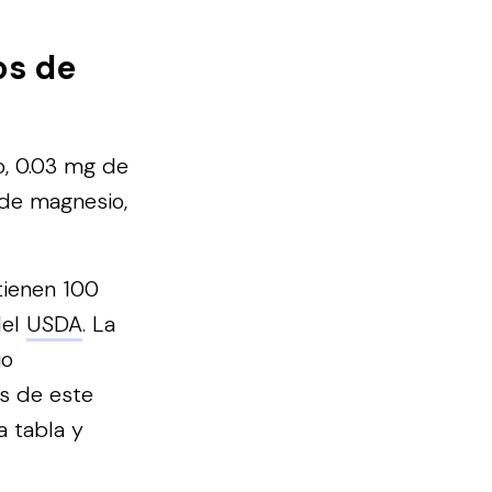
os de
o, 0.03 mg de
 de magnesio,
tienen 100
del
USDA
. La
io
s de este
a tabla y