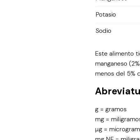
Potasio
Sodio
Este alimento ti
manganeso (2%),
menos del 5% de
Abreviat
g = gramos
mg = miligramo
µg = microgra
mg NE = miligra