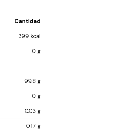
Cantidad
399 kcal
0 g
99.8 g
0 g
0.03 g
0.17 g