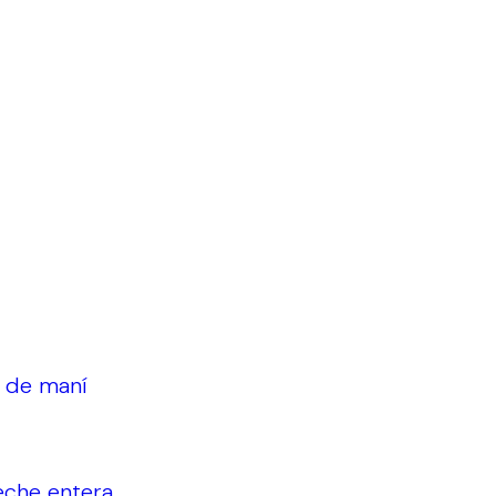
a de maní
leche entera