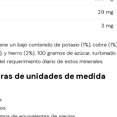
29 mg
3 mg
ene un bajo contenido de potasio (1%), cobre (1%),
 y hierro (2%); 100 gramos de azúcar, turbinado
l requerimiento diario de estos minerales.
uras de unidades de medida
s
mos
mos de equivalentes de niacina