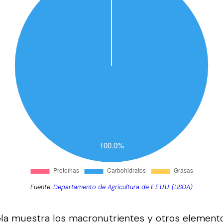
Fuente:
Departamento de Agricultura de E.E.U.U. (USDA)
bla muestra los macronutrientes y otros element