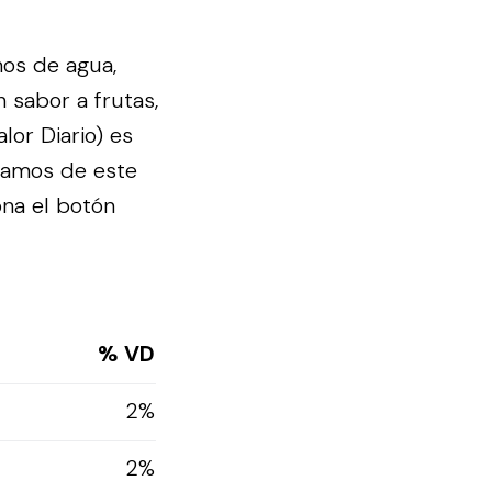
mos de agua,
 sabor a frutas,
lor Diario) es
gramos de este
ona el botón
% VD
2%
2%