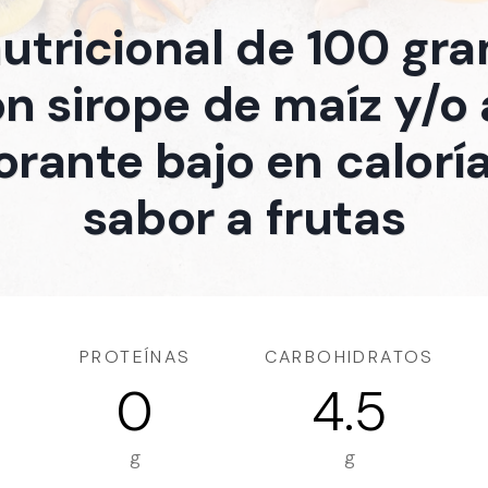
nutricional de 100 gr
n sirope de maíz y/o
rante bajo en calorí
sabor a frutas
PROTEÍNAS
CARBOHIDRATOS
0
4.5
g
g