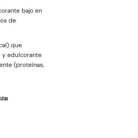
corante bajo en
mos de
cal) que
r y edulcorante
ente (proteínas,