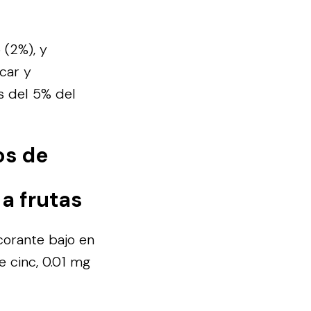
 (2%), y
car y
s del 5% del
os de
a frutas
corante bajo en
e cinc, 0.01 mg