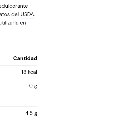
 edulcorante
datos del
USDA
.
ilizarla en
Cantidad
18 kcal
0 g
4.5 g