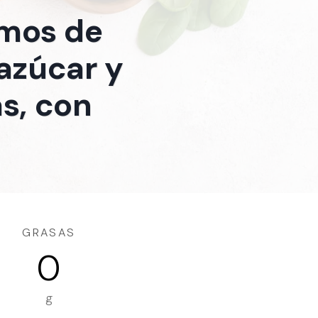
amos de
 azúcar y
as, con
GRASAS
0
g