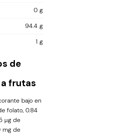
0 g
94.4 g
1 g
os de
a frutas
corante bajo en
de folato, 0.84
25 µg de
.9 mg de