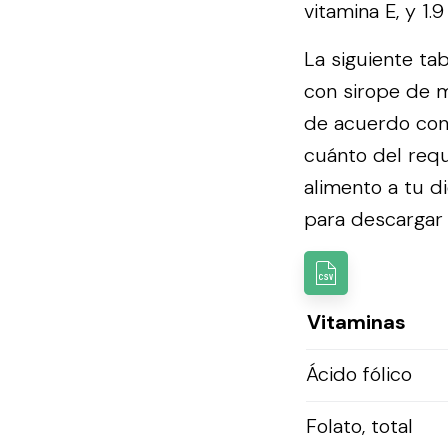
vitamina E, y 1.
La siguiente ta
con sirope de m
de acuerdo con
cuánto del requ
alimento a tu d
para descargar l
Vitaminas
Ácido fólico
Folato, total