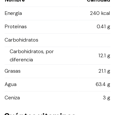
Energía
240 kcal
Proteínas
0.41 g
Carbohidratos
Carbohidratos, por
12.1 g
diferencia
Grasas
21.1 g
Agua
63.4 g
Ceniza
3 g