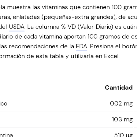
bla muestra las vitaminas que contienen 100 gra
ras, enlatadas (pequeñas-extra grandes), de acu
del
USDA
. La columna % VD (Valor Diario) es cuán
iario de cada vitamina aportan 100 gramos de es
 las recomendaciones de la
FDA
.
Presiona el botó
ormación de esta tabla y utilizarla en Excel.
Cantidad
ico
0.02 mg
10.3 mg
ntina
510 µg