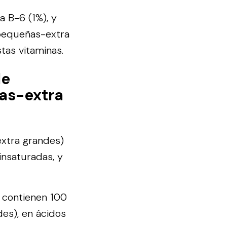
a B-6 (1%), y
(pequeñas-extra
tas vitaminas.
de
as-extra
xtra grandes)
insaturadas, y
e contienen 100
es), en ácidos