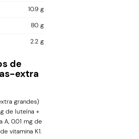
10.9 g
80 g
2.2 g
os de
as-extra
xtra grandes)
g de luteína +
a A, 0.01 mg de
 de vitamina K1.