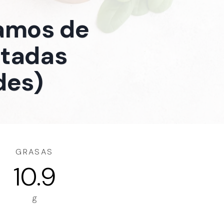
ramos de
atadas
des)
GRASAS
10.9
g