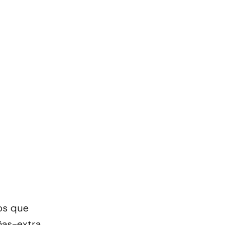
os que
ñas-extra