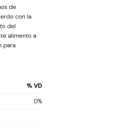
mos de
erdo con la
to del
te alimento a
n para
% VD
0%