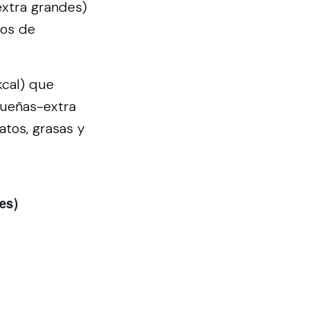
xtra grandes)
mos de
kcal) que
queñas-extra
atos, grasas y