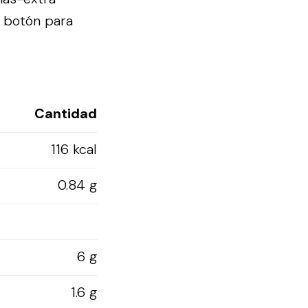
l botón para
Cantidad
116 kcal
0.84 g
6 g
1.6 g