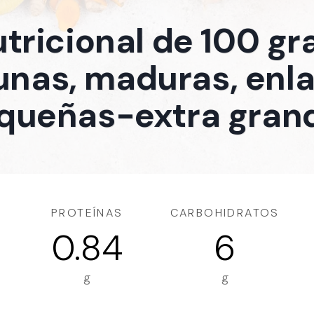
utricional de 100 g
unas, maduras, enl
queñas-extra gran
PROTEÍNAS
CARBOHIDRATOS
0.84
6
g
g