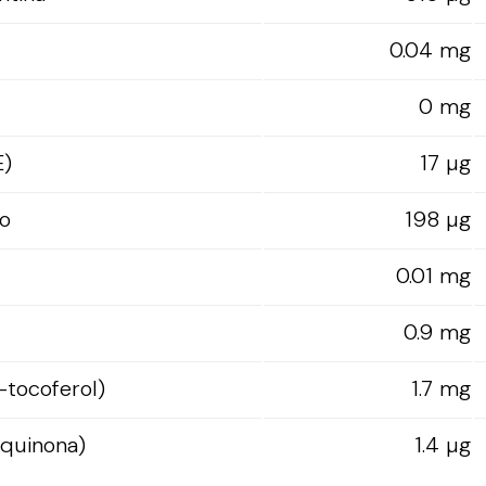
0.04 mg
0 mg
E)
17 µg
o
198 µg
0.01 mg
0.9 mg
-tocoferol)
1.7 mg
oquinona)
1.4 µg