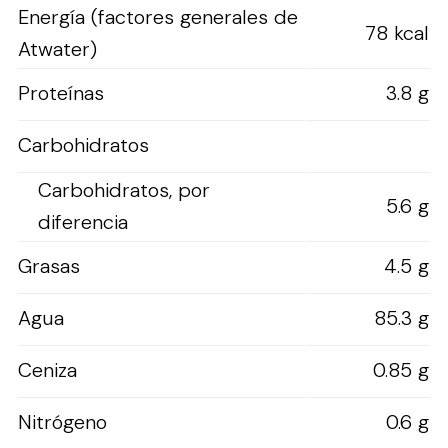
Energía (factores generales de
78 kcal
Atwater)
Proteínas
3.8 g
Carbohidratos
Carbohidratos, por
5.6 g
diferencia
Grasas
4.5 g
Agua
85.3 g
Ceniza
0.85 g
Nitrógeno
0.6 g