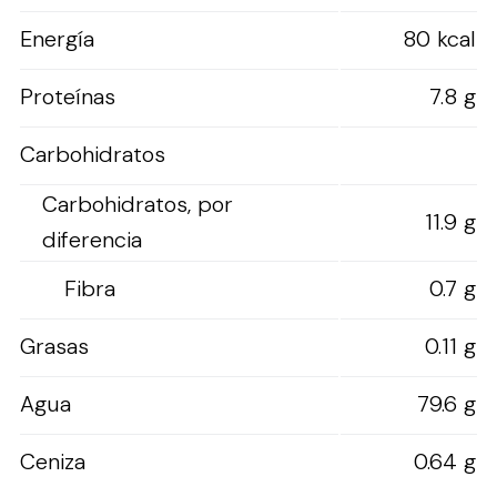
Energía
80 kcal
Proteínas
7.8 g
Carbohidratos
Carbohidratos, por
11.9 g
diferencia
Fibra
0.7 g
Grasas
0.11 g
Agua
79.6 g
Ceniza
0.64 g