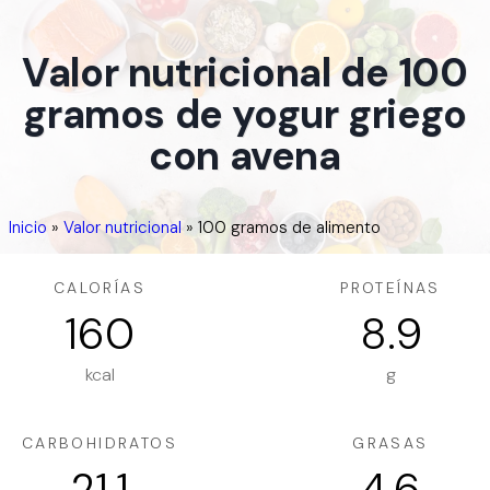
Valor nutricional de 100
gramos de yogur griego
con avena
Inicio
»
Valor nutricional
»
100 gramos de alimento
CALORÍAS
PROTEÍNAS
160
8.9
kcal
g
CARBOHIDRATOS
GRASAS
21.1
4.6