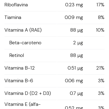
Riboflavina
0.23 mg
17%
Tiamina
0.09 mg
8%
Vitamina A (RAE)
88 µg
10%
Beta-caroteno
2 µg
Retinol
88 µg
Vitamina B-12
0.51 µg
21%
Vitamina B-6
0.06 mg
3%
Vitamina D (D2 + D3)
0.7 µg
3%
Vitamina E (alfa-
0.52 mg
3%