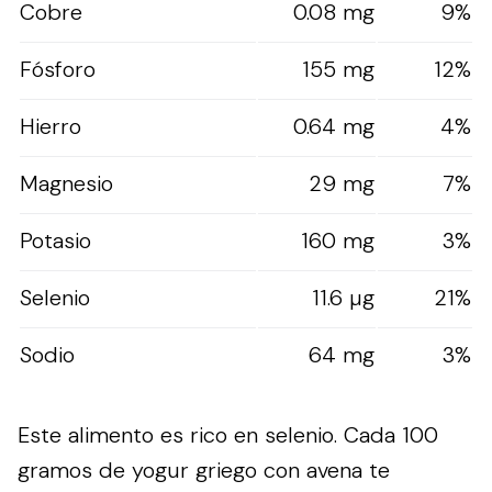
Cobre
0.08 mg
9%
Fósforo
155 mg
12%
Hierro
0.64 mg
4%
Magnesio
29 mg
7%
Potasio
160 mg
3%
Selenio
11.6 µg
21%
Sodio
64 mg
3%
Este alimento es rico en selenio. Cada 100
gramos de yogur griego con avena te