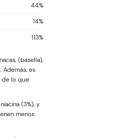
44%
14%
113%
acas, (basella),
C. Además, es
 de lo que
niacina (3%), y
tienen menos