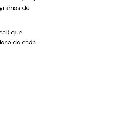
3 gramos de
cal) que
viene de cada