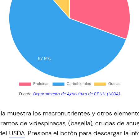
Fuente:
Departamento de Agricultura de E.E.U.U. (USDA)
bla muestra los macronutrientes y otros element
ramos de videspinacas, (basella), crudas de acu
del
USDA
.
Presiona el botón para descargar la in