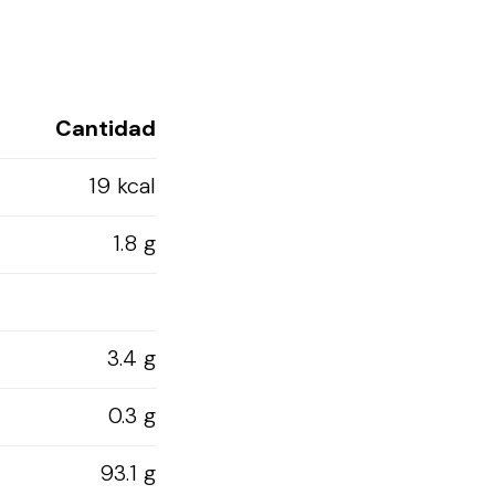
Cantidad
19 kcal
1.8 g
3.4 g
0.3 g
93.1 g