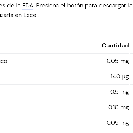
es de la
FDA
.
Presiona el botón para descargar la
izarla en Excel.
Cantidad
ico
0.05 mg
140 µg
0.5 mg
0.16 mg
0.05 mg