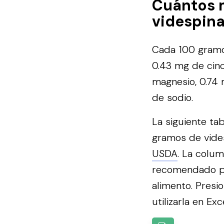
Cuántos 
videspina
Cada 100 gramos
0.43 mg de cinc
magnesio, 0.74 
de sodio.
La siguiente ta
gramos de vides
USDA
. La colum
recomendado p
alimento.
Presio
utilizarla en Exce