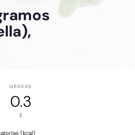
 gramos
lla),
GRASAS
0.3
g
lorías (kcal)