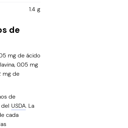
1.4 g
os de
.05 mg de ácido
lavina, 0.05 mg
02 mg de
mos de
s del
USDA
. La
de cada
las