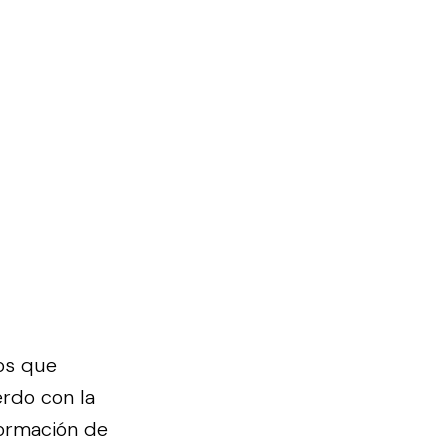
os que
erdo con la
formación de