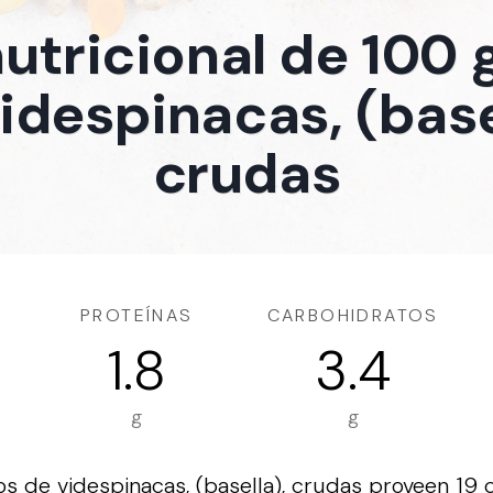
nutricional de 100
idespinacas, (base
crudas
PROTEÍNAS
CARBOHIDRATOS
1.8
3.4
g
g
 de videspinacas, (basella), crudas proveen 19 ca