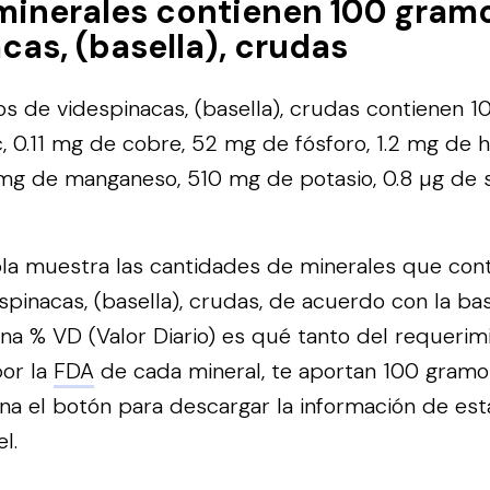
minerales contienen 100 gram
cas, (basella), crudas
 de videspinacas, (basella), crudas contienen 1
, 0.11 mg de cobre, 52 mg de fósforo, 1.2 mg de 
mg de manganeso, 510 mg de potasio, 0.8 µg de s
bla muestra las cantidades de minerales que con
pinacas, (basella), crudas, de acuerdo con la ba
na % VD (Valor Diario) es qué tanto del requerimi
or la
FDA
de cada mineral, te aportan 100 gramo
na el botón para descargar la información de est
l.