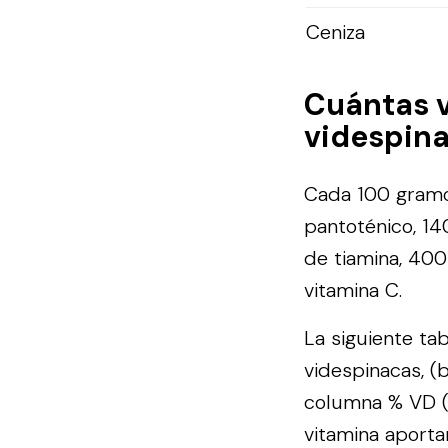
Ceniza
Cuántas 
videspina
Cada 100 gramos
pantoténico, 140
de tiamina, 400
vitamina C.
La siguiente ta
videspinacas, (
columna % VD (V
vitamina aporta