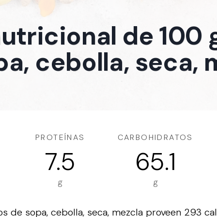
nutricional de 100
pa, cebolla, seca, 
PROTEÍNAS
CARBOHIDRATOS
7.5
65.1
g
g
 de sopa, cebolla, seca, mezcla proveen 293 calo