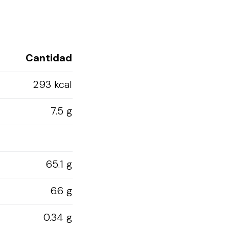
Cantidad
293 kcal
7.5 g
65.1 g
6.6 g
0.34 g