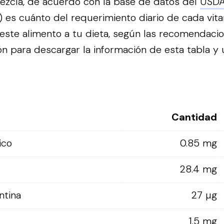
mezcla, de acuerdo con la base de datos del
USD
o) es cuánto del requerimiento diario de cada vit
ste alimento a tu dieta, según las recomendaci
n para descargar la información de esta tabla y ut
Cantidad
ico
0.85 mg
28.4 mg
ntina
27 µg
1.5 mg