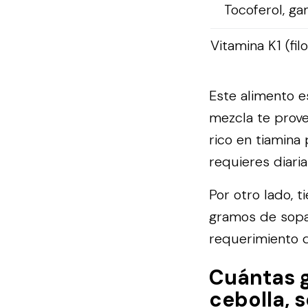
Tocoferol, g
Vitamina K1 (fil
Este alimento e
mezcla te prove
rico en tiamin
requieres diari
Por otro lado, t
gramos de sopa,
requerimiento d
Cuántas g
cebolla, 