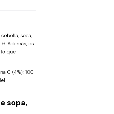
cebolla, seca,
B-6. Además, es
 lo que
ina C (4%); 100
del
e sopa,