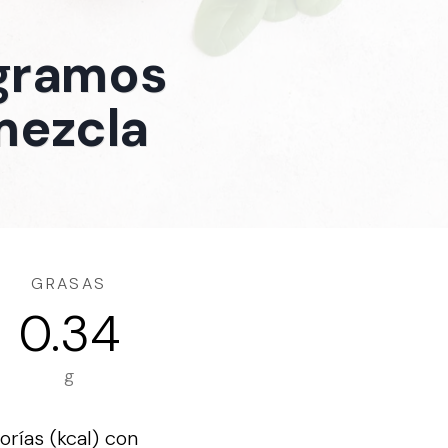
 gramos
mezcla
GRASAS
0.34
g
rías (kcal) con