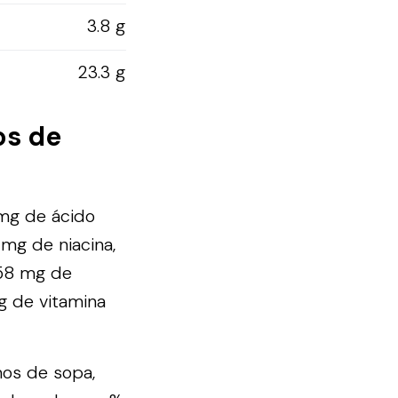
3.8 g
23.3 g
os de
 mg de ácido
 mg de niacina,
.58 mg de
µg de vitamina
mos de sopa,