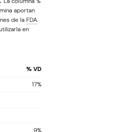
A
. La columna %
amina aportan
ones de la
FDA
.
ilizarla en
% VD
17%
9%