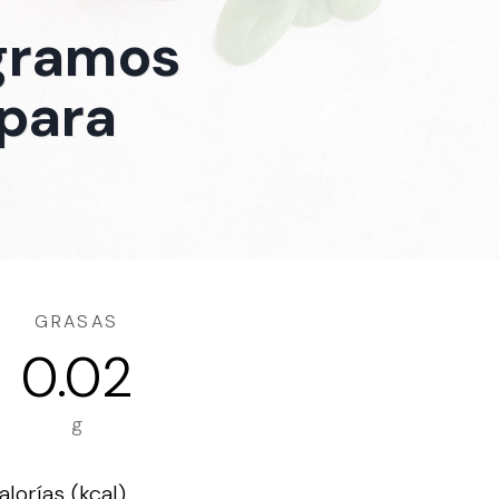
 gramos
 para
GRASAS
0.02
g
lorías (kcal)