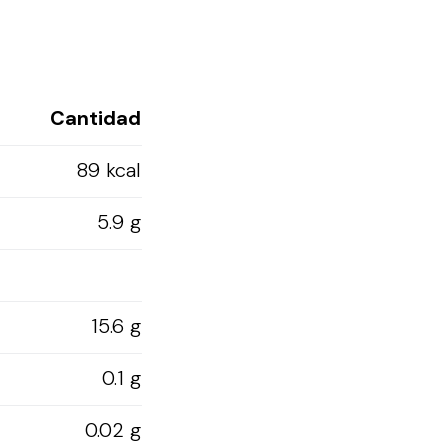
Cantidad
89 kcal
5.9 g
15.6 g
0.1 g
0.02 g