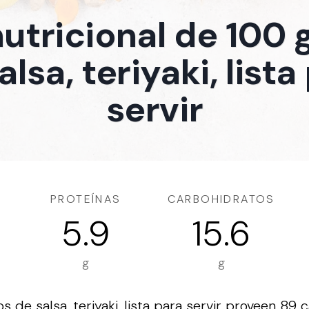
nutricional de 100
alsa, teriyaki, lista
servir
PROTEÍNAS
CARBOHIDRATOS
5.9
15.6
g
g
de salsa, teriyaki, lista para servir proveen 89 ca