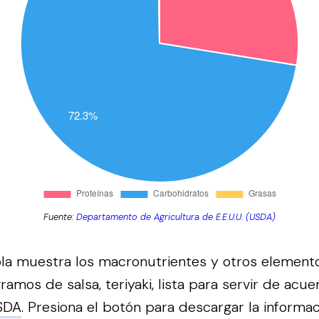
Fuente:
Departamento de Agricultura de E.E.U.U. (USDA)
bla muestra los macronutrientes y otros element
amos de salsa, teriyaki, lista para servir de acu
SDA
.
Presiona el botón para descargar la informa