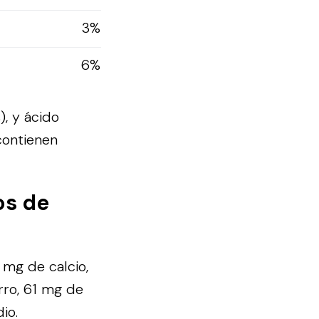
3%
6%
), y ácido
 contienen
os de
 mg de calcio,
rro, 61 mg de
io.