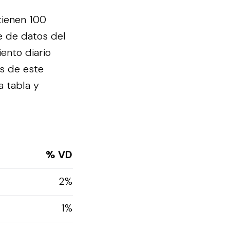
tienen 100
se de datos del
ento diario
s de este
a tabla y
% VD
2%
1%