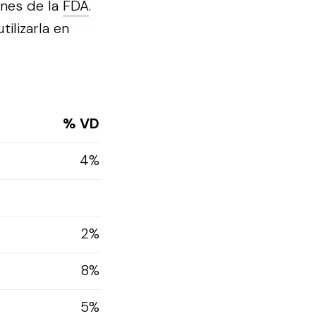
ones de la
FDA
.
ilizarla en
% VD
4%
2%
8%
5%