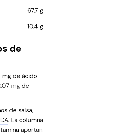
67.7 g
10.4 g
os de
.2 mg de ácido
 0.07 mg de
os de salsa,
SDA
. La columna
vitamina aportan