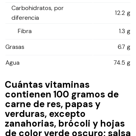
Carbohidratos, por
12.2 g
diferencia
Fibra
1.3 g
Grasas
6.7 g
Agua
74.5 g
Cuántas vitaminas
contienen 100 gramos de
carne de res, papas y
verduras, excepto
zanahorias, brócoli y hojas
de color verde oscuro; salsa