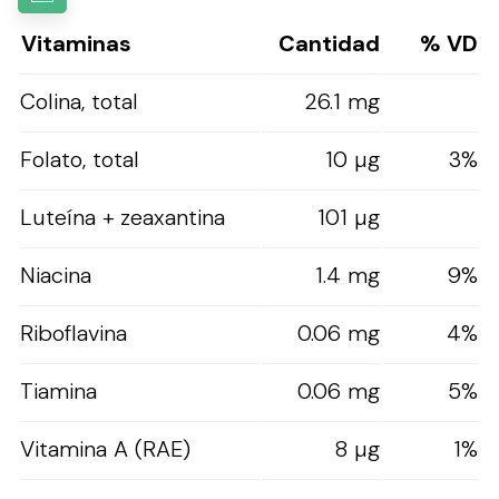
Vitaminas
Cantidad
% VD
Colina, total
26.1 mg
Folato, total
10 µg
3%
Luteína + zeaxantina
101 µg
Niacina
1.4 mg
9%
Riboflavina
0.06 mg
4%
Tiamina
0.06 mg
5%
Vitamina A (RAE)
8 µg
1%