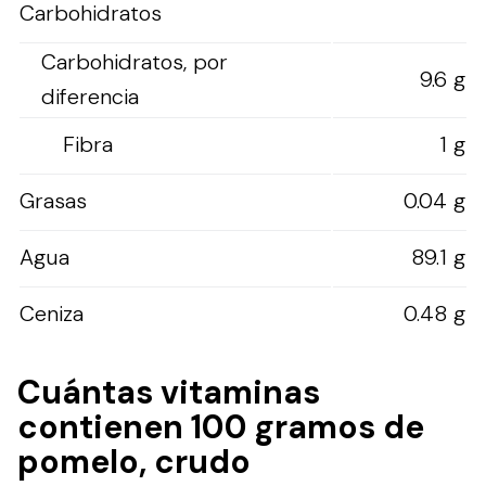
Carbohidratos
Carbohidratos, por
9.6 g
diferencia
Fibra
1 g
Grasas
0.04 g
Agua
89.1 g
Ceniza
0.48 g
Cuántas vitaminas
contienen 100 gramos de
pomelo, crudo