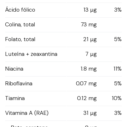
Ácido fólico
13 µg
3%
Colina, total
73 mg
Folato, total
21 µg
5%
Luteína + zeaxantina
7 µg
Niacina
1.8 mg
11%
Riboflavina
0.07 mg
5%
Tiamina
0.12 mg
10%
Vitamina A (RAE)
31 µg
3%