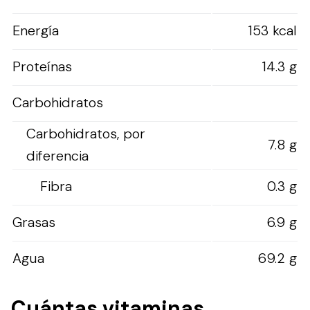
Energía
153 kcal
Proteínas
14.3 g
Carbohidratos
Carbohidratos, por
7.8 g
diferencia
Fibra
0.3 g
Grasas
6.9 g
Agua
69.2 g
Cuántas vitaminas