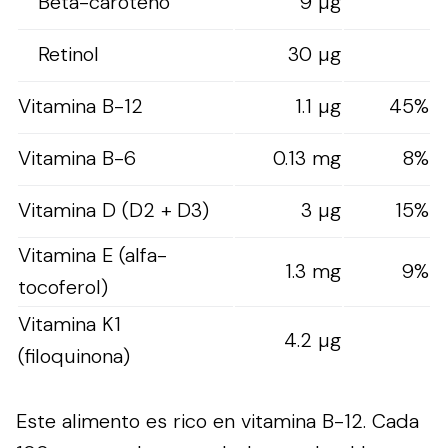
Beta-caroteno
9 µg
Retinol
30 µg
Vitamina B-12
1.1 µg
45%
Vitamina B-6
0.13 mg
8%
Vitamina D (D2 + D3)
3 µg
15%
Vitamina E (alfa-
1.3 mg
9%
tocoferol)
Vitamina K1
4.2 µg
(filoquinona)
Este alimento es rico en vitamina B-12. Cada