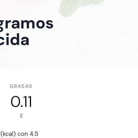
 gramos
cida
GRASAS
0.11
g
(kcal) con 4.5