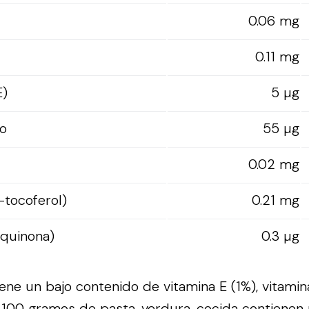
0.06 mg
0.11 mg
E)
5 µg
o
55 µg
0.02 mg
-tocoferol)
0.21 mg
oquinona)
0.3 µg
ene un bajo contenido de vitamina E (1%), vitamin
; 100 gramos de pasta, verdura, cocida contiene