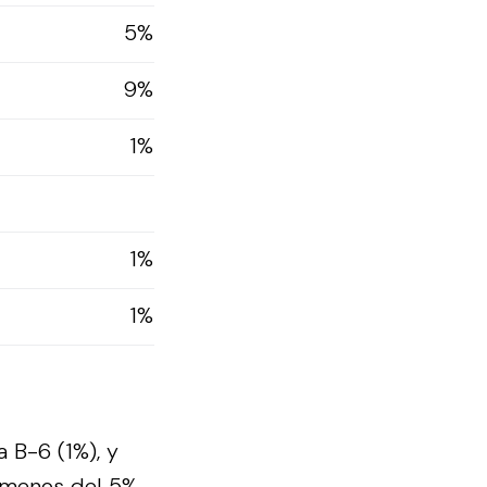
5%
9%
1%
1%
1%
a B-6 (1%), y
n menos del 5%