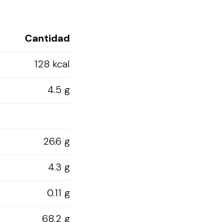
Cantidad
128 kcal
4.5 g
26.6 g
4.3 g
0.11 g
68.2 g