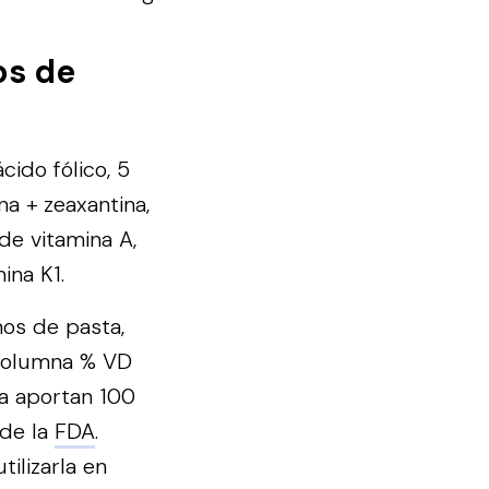
os de
ido fólico, 5
na + zeaxantina,
 de vitamina A,
ina K1.
mos de pasta,
 columna % VD
na aportan 100
 de la
FDA
.
ilizarla en