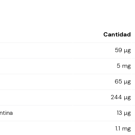
Cantidad
59 µg
5 mg
65 µg
244 µg
ntina
13 µg
1.1 mg