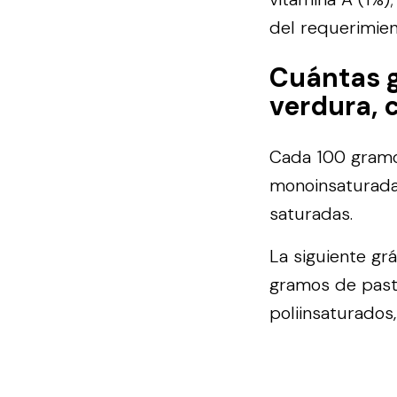
del requerimien
Cuántas g
verdura, 
Cada 100 gramos
monoinsaturadas
saturadas.
La siguiente gr
gramos de pasta
poliinsaturados,