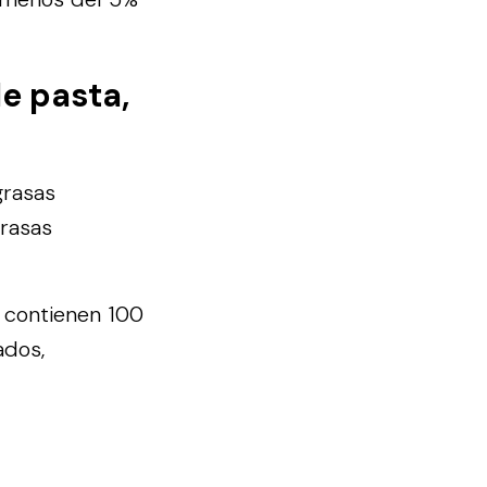
e pasta,
grasas
grasas
e contienen 100
ados,