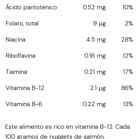
Ácido pantoténico
0.52 mg
10%
Folato, total
9 µg
2%
Niacina
4.5 mg
28%
Riboflavina
0.16 mg
12%
Tiamina
0.21 mg
17%
Vitamina B-12
2.1 µg
86%
Vitamina B-6
0.22 mg
13%
Este alimento es rico en vitamina B-12. Cada
100 gramos de nuggets de salmón,