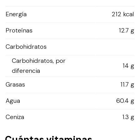
Energía
212 kcal
Proteínas
12.7 g
Carbohidratos
Carbohidratos, por
14 g
diferencia
Grasas
11.7 g
Agua
60.4 g
Ceniza
1.3 g
Cuántas vitaminas