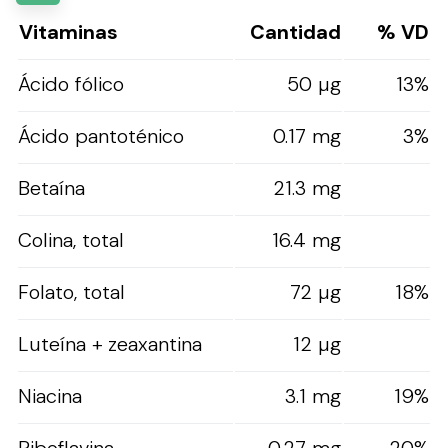
Vitaminas
Cantidad
% VD
Ácido fólico
50 µg
13%
Ácido pantoténico
0.17 mg
3%
Betaína
21.3 mg
Colina, total
16.4 mg
Folato, total
72 µg
18%
Luteína + zeaxantina
12 µg
Niacina
3.1 mg
19%
Riboflavina
0.27 mg
20%