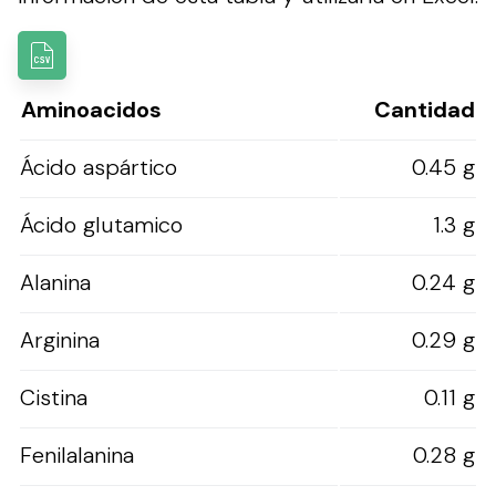
Aminoacidos
Cantidad
Ácido aspártico
0.45 g
Ácido glutamico
1.3 g
Alanina
0.24 g
Arginina
0.29 g
Cistina
0.11 g
Fenilalanina
0.28 g