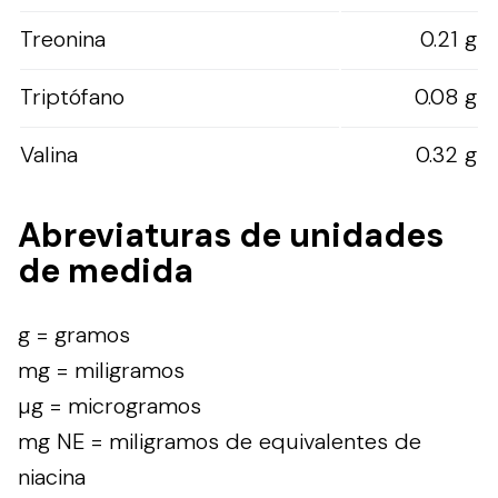
Treonina
0.21 g
Triptófano
0.08 g
Valina
0.32 g
Abreviaturas de unidades
de medida
g = gramos
mg = miligramos
µg = microgramos
mg NE = miligramos de equivalentes de
niacina