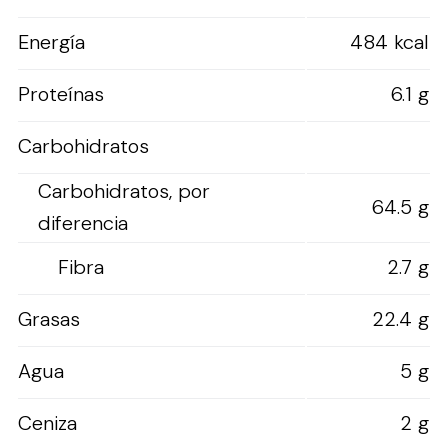
Energía
484 kcal
Proteínas
6.1 g
Carbohidratos
Carbohidratos, por
64.5 g
diferencia
Fibra
2.7 g
Grasas
22.4 g
Agua
5 g
Ceniza
2 g