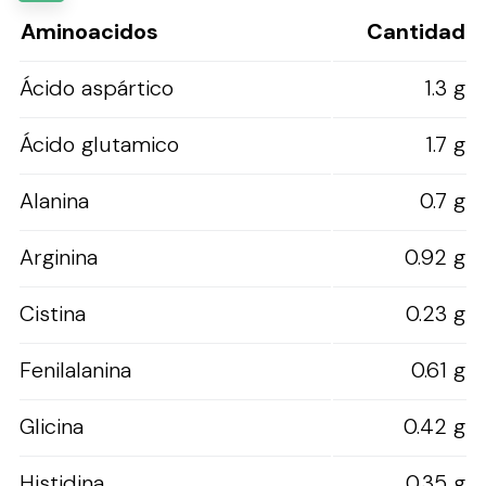
Aminoacidos
Cantidad
Ácido aspártico
1.3 g
Ácido glutamico
1.7 g
Alanina
0.7 g
Arginina
0.92 g
Cistina
0.23 g
Fenilalanina
0.61 g
Glicina
0.42 g
Histidina
0.35 g