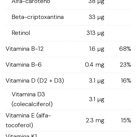
Alfa-caroteno
38 µg
Beta-criptoxantina
33 µg
Retinol
313 µg
Vitamina B-12
1.6 µg
68%
Vitamina B-6
0.4 mg
23%
Vitamina D (D2 + D3)
3.1 µg
16%
Vitamina D3
3.1 µg
(colecalciferol)
Vitamina E (alfa-
2.3 mg
15%
tocoferol)
Vitamina K1