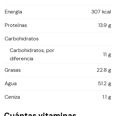
Energía
307 kcal
Proteínas
13.9 g
Carbohidratos
Carbohidratos, por
11 g
diferencia
Grasas
22.8 g
Agua
51.2 g
Ceniza
1.1 g
Cuántas vitaminas