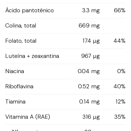
Ácido pantoténico
3.3 mg
66%
Colina, total
669 mg
Folato, total
174 µg
44%
Luteína + zeaxantina
967 µg
Niacina
0.04 mg
0%
Riboflavina
0.52 mg
40%
Tiamina
0.14 mg
12%
Vitamina A (RAE)
316 µg
35%