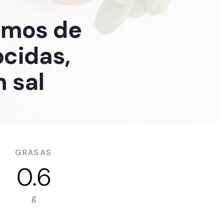
ramos de
ocidas,
n sal
GRASAS
0.6
g