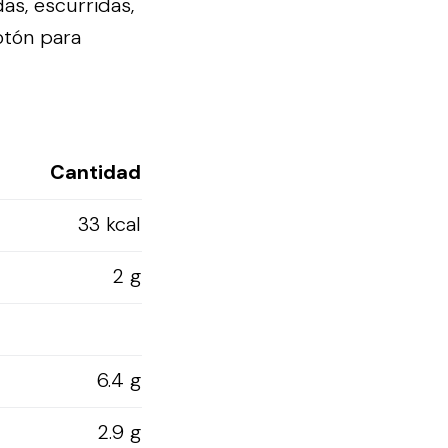
as, escurridas,
otón para
Cantidad
33 kcal
2 g
6.4 g
2.9 g