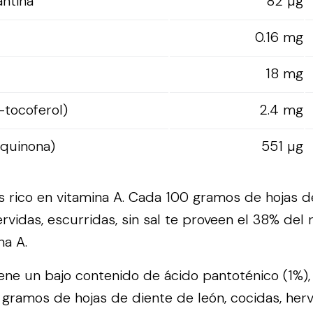
antina
82 µg
0.16 mg
18 mg
-tocoferol)
2.4 mg
oquinona)
551 µg
s rico en vitamina A. Cada 100 gramos de hojas d
ervidas, escurridas, sin sal te proveen el 38% del
na A.
iene un bajo contenido de ácido pantoténico (1%), 
0 gramos de hojas de diente de león, cocidas, herv