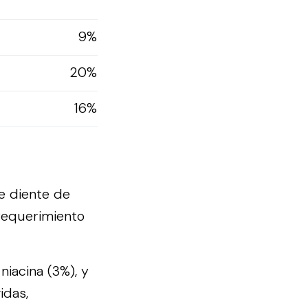
9%
20%
16%
e diente de
 requerimiento
niacina (3%), y
idas,