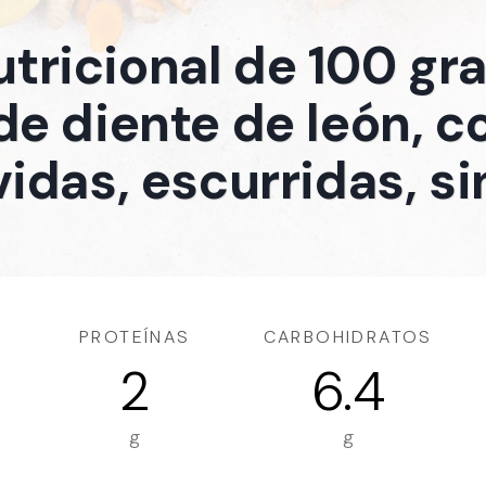
utricional de 100 g
de diente de león, c
idas, escurridas, si
PROTEÍNAS
CARBOHIDRATOS
2
6.4
g
g