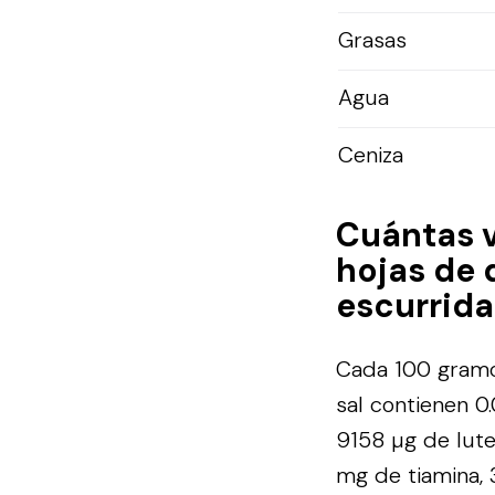
Grasas
Agua
Ceniza
Cuántas 
hojas de 
escurridas
Cada 100 gramos
sal contienen 0
9158 µg de luteí
mg de tiamina, 