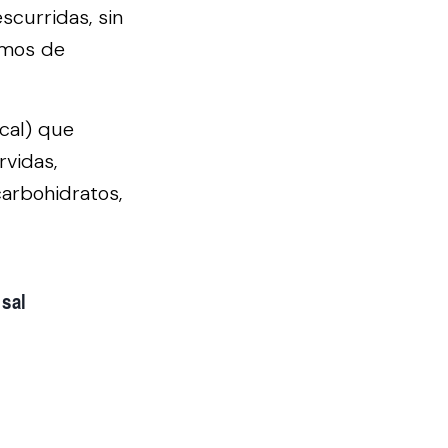
scurridas, sin
ramos de
kcal) que
rvidas,
carbohidratos,