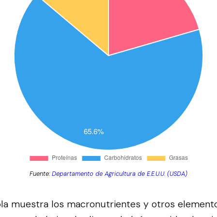
Fuente:
Departamento de Agricultura de E.E.U.U. (USDA)
bla muestra los macronutrientes y otros element