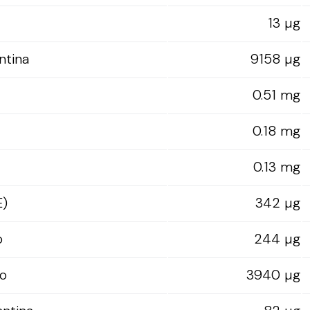
13 µg
ntina
9158 µg
0.51 mg
0.18 mg
0.13 mg
E)
342 µg
o
244 µg
o
3940 µg