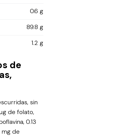
0.6 g
89.8 g
1.2 g
os de
as,
scurridas, sin
µg de folato,
oflavina, 0.13
8 mg de