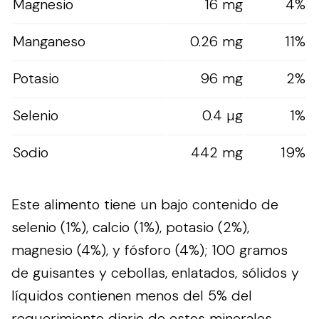
Magnesio
16 mg
4%
Manganeso
0.26 mg
11%
Potasio
96 mg
2%
Selenio
0.4 µg
1%
Sodio
442 mg
19%
Este alimento tiene un bajo contenido de
selenio (1%), calcio (1%), potasio (2%),
magnesio (4%), y fósforo (4%); 100 gramos
de guisantes y cebollas, enlatados, sólidos y
líquidos contienen menos del 5% del
requerimiento diario de estos minerales.