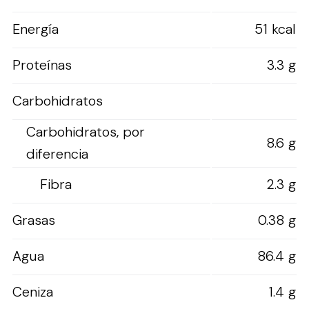
Energía
51 kcal
Proteínas
3.3 g
Carbohidratos
Carbohidratos, por
8.6 g
diferencia
Fibra
2.3 g
Grasas
0.38 g
Agua
86.4 g
Ceniza
1.4 g