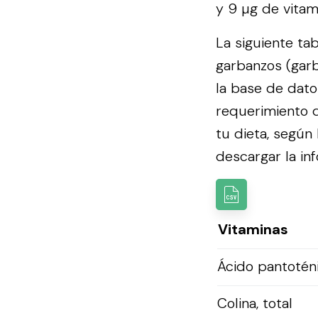
y 9 µg de vitami
La siguiente ta
garbanzos (garb
la base de dat
requerimiento d
tu dieta, según
descargar la inf
Vitaminas
Ácido pantotén
Colina, total