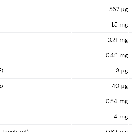
557 µg
1.5 mg
0.21 mg
0.48 mg
E)
3 µg
o
40 µg
0.54 mg
4 mg
-tocoferol)
0.82 mg