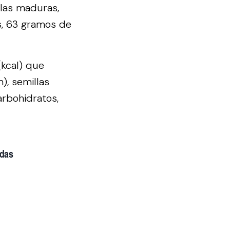
las maduras,
s, 63 gramos de
(kcal) que
), semillas
rbohidratos,