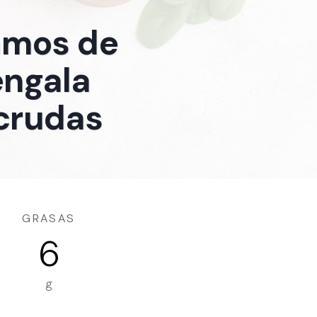
ramos de
engala
 crudas
GRASAS
6
g