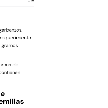
garbanzos,
 requerimiento
0 gramos
gramos de
contienen
de
emillas