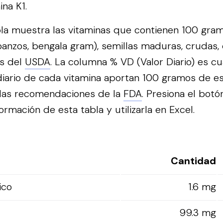
na K1.
bla muestra las vitaminas que contienen 100 gra
anzos, bengala gram), semillas maduras, crudas,
os del
USDA
. La columna % VD (Valor Diario) es c
iario de cada vitamina aportan 100 gramos de es
 las recomendaciones de la
FDA
.
Presiona el botó
ormación de esta tabla y utilizarla en Excel.
Cantidad
ico
1.6 mg
99.3 mg