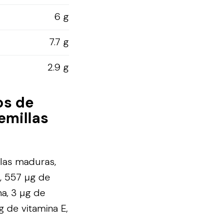
6 g
7.7 g
2.9 g
os de
emillas
las maduras,
, 557 µg de
na, 3 µg de
g de vitamina E,