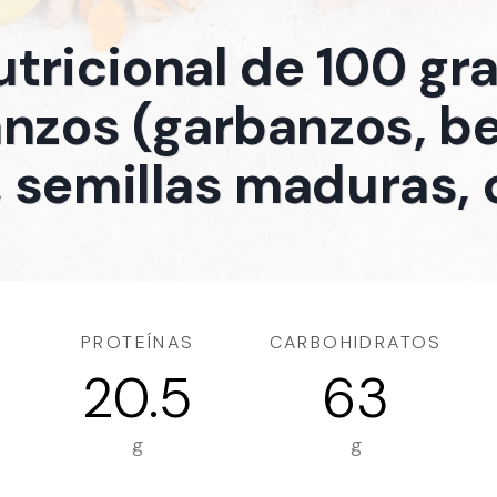
utricional de 100 g
nzos (garbanzos, b
 semillas maduras,
PROTEÍNAS
CARBOHIDRATOS
20.5
63
g
g