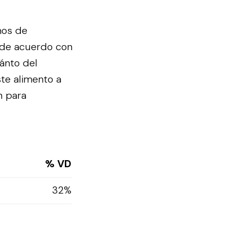
mos de
 de acuerdo con
uánto del
te alimento a
n para
% VD
32%