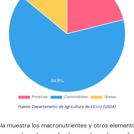
Fuente:
Departamento de Agricultura de E.E.U.U. (USDA)
bla muestra los macronutrientes y otros element