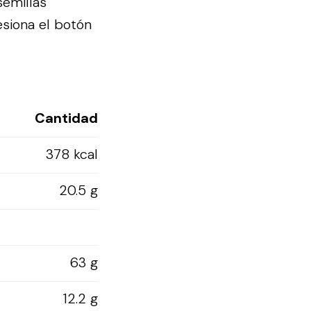
semillas
esiona el botón
Cantidad
378 kcal
20.5 g
63 g
12.2 g