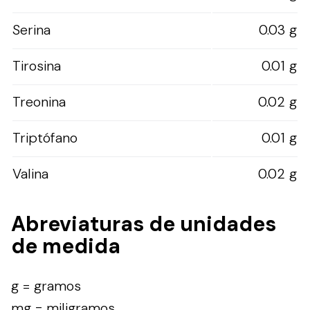
Serina
0.03 g
Tirosina
0.01 g
Treonina
0.02 g
Triptófano
0.01 g
Valina
0.02 g
Abreviaturas de unidades
de medida
g = gramos
mg = miligramos