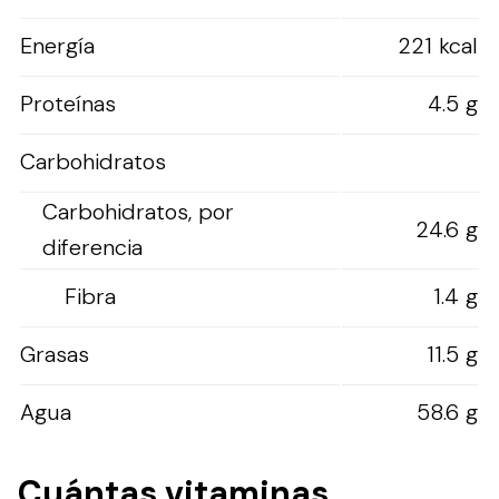
Energía
221 kcal
Proteínas
4.5 g
Carbohidratos
Carbohidratos, por
24.6 g
diferencia
Fibra
1.4 g
Grasas
11.5 g
Agua
58.6 g
Cuántas vitaminas