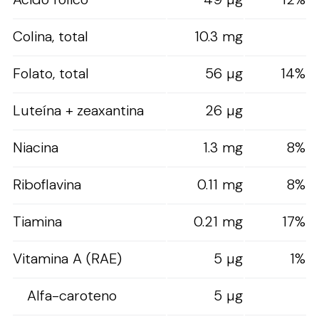
Colina, total
10.3 mg
Folato, total
56 µg
14%
Luteína + zeaxantina
26 µg
Niacina
1.3 mg
8%
Riboflavina
0.11 mg
8%
Tiamina
0.21 mg
17%
Vitamina A (RAE)
5 µg
1%
Alfa-caroteno
5 µg