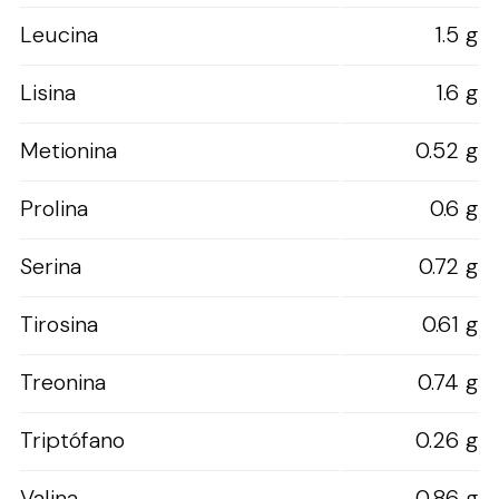
Leucina
1.5 g
Lisina
1.6 g
Metionina
0.52 g
Prolina
0.6 g
Serina
0.72 g
Tirosina
0.61 g
Treonina
0.74 g
Triptófano
0.26 g
Valina
0.86 g