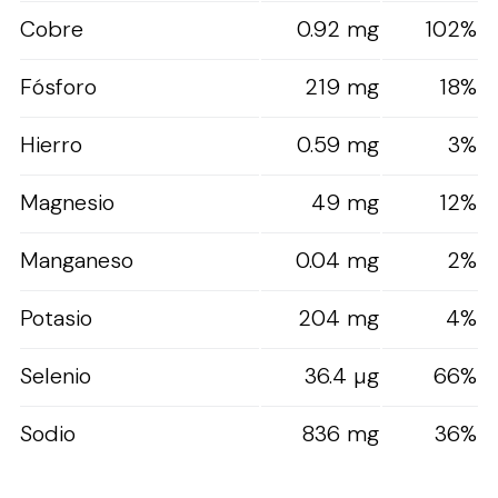
Cobre
0.92 mg
102%
Fósforo
219 mg
18%
Hierro
0.59 mg
3%
Magnesio
49 mg
12%
Manganeso
0.04 mg
2%
Potasio
204 mg
4%
Selenio
36.4 µg
66%
Sodio
836 mg
36%