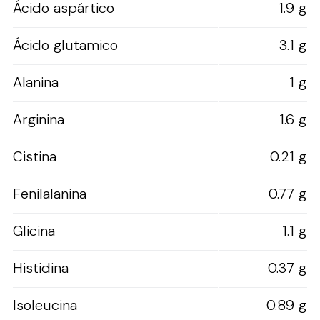
Ácido aspártico
1.9 g
Ácido glutamico
3.1 g
Alanina
1 g
Arginina
1.6 g
Cistina
0.21 g
Fenilalanina
0.77 g
Glicina
1.1 g
Histidina
0.37 g
Isoleucina
0.89 g