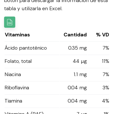
botón para descargar la información de esta
tabla y utilizarla en Excel.
Vitaminas
Cantidad
% VD
Ácido pantoténico
0.35 mg
7%
Folato, total
44 µg
11%
Niacina
1.1 mg
7%
Riboflavina
0.04 mg
3%
Tiamina
0.04 mg
4%
Vitamina A (RAE)
7 µg
1%