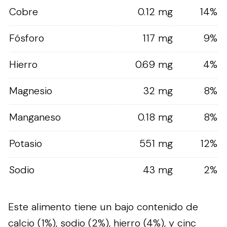
Cobre
0.12 mg
14%
Fósforo
117 mg
9%
Hierro
0.69 mg
4%
Magnesio
32 mg
8%
Manganeso
0.18 mg
8%
Potasio
551 mg
12%
Sodio
43 mg
2%
Este alimento tiene un bajo contenido de
calcio (1%), sodio (2%), hierro (4%), y cinc