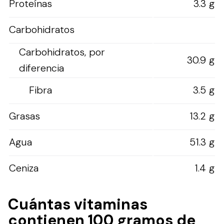
Proteínas
3.3 g
Carbohidratos
Carbohidratos, por
30.9 g
diferencia
Fibra
3.5 g
Grasas
13.2 g
Agua
51.3 g
Ceniza
1.4 g
Cuántas vitaminas
contienen 100 gramos de