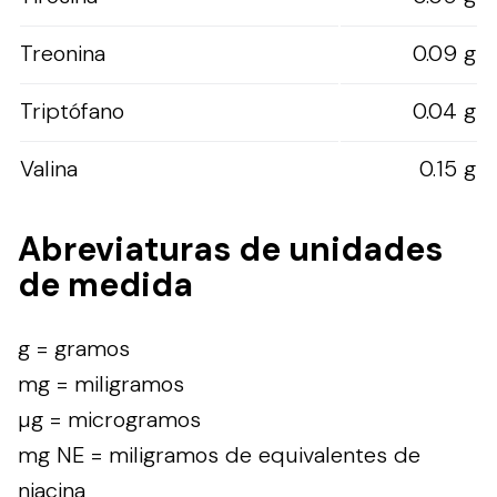
Treonina
0.09 g
Triptófano
0.04 g
Valina
0.15 g
Abreviaturas de unidades
de medida
g = gramos
mg = miligramos
µg = microgramos
mg NE = miligramos de equivalentes de
niacina