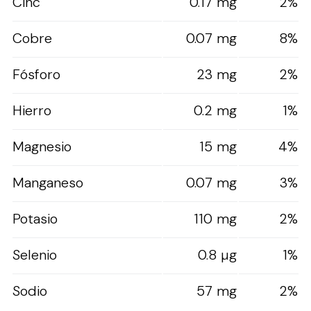
Cinc
0.17 mg
2%
Cobre
0.07 mg
8%
Fósforo
23 mg
2%
Hierro
0.2 mg
1%
Magnesio
15 mg
4%
Manganeso
0.07 mg
3%
Potasio
110 mg
2%
Selenio
0.8 µg
1%
Sodio
57 mg
2%