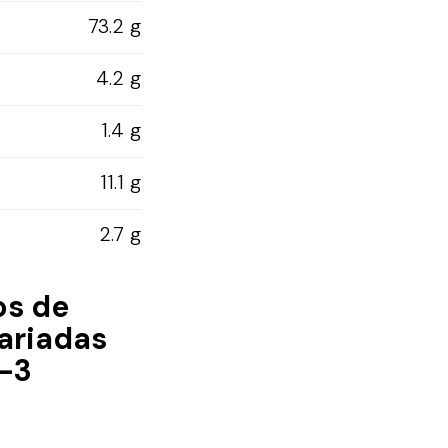
73.2 g
4.2 g
1.4 g
11.1 g
2.7 g
os de
variadas
1-3