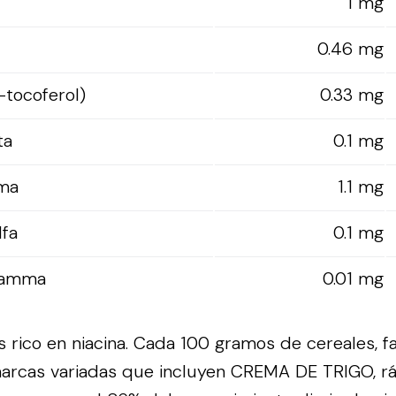
1 mg
0.46 mg
-tocoferol)
0.33 mg
ta
0.1 mg
ama
1.1 mg
lfa
0.1 mg
 gamma
0.01 mg
 rico en niacina. Cada 100 gramos de cereales, fa
marcas variadas que incluyen CREMA DE TRIGO, rá