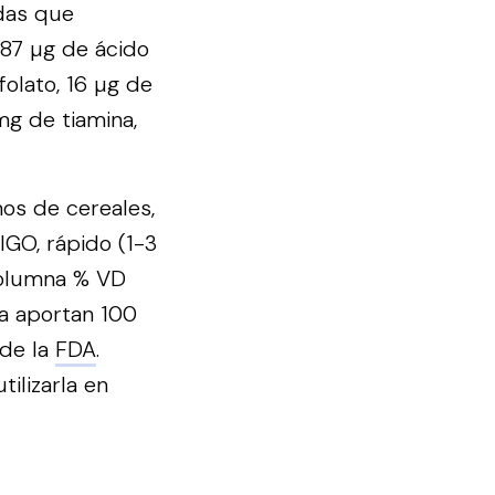
adas que
 87 µg de ácido
folato, 16 µg de
 mg de tiamina,
os de cereales,
IGO, rápido (1-3
columna % VD
na aportan 100
 de la
FDA
.
ilizarla en