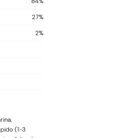
84%
27%
2%
rina,
pido (1-3