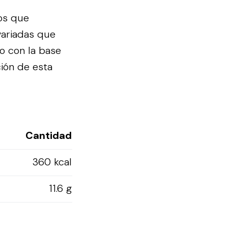
os que
variadas que
o con la base
ción de esta
Cantidad
360 kcal
11.6 g