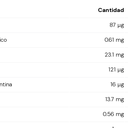
Cantidad
87 µg
ico
0.61 mg
23.1 mg
121 µg
ntina
16 µg
13.7 mg
0.56 mg