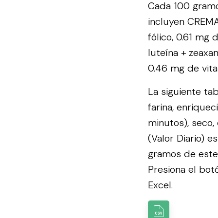
Cada 100 gramos
incluyen CREMA 
fólico, 0.61 mg 
luteína + zeaxan
0.46 mg de vita
La siguiente ta
farina, enrique
minutos), seco,
(Valor Diario) 
gramos de este 
Presiona el botó
Excel.