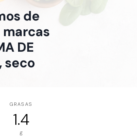
amos de
, marcas
MA DE
, seco
GRASAS
1.4
g