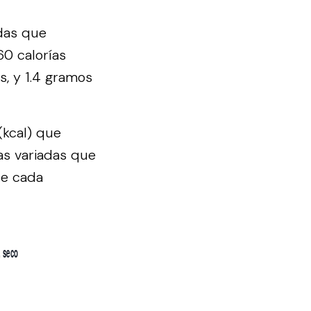
adas que
0 calorías
s, y 1.4 gramos
(kcal) que
as variadas que
de cada