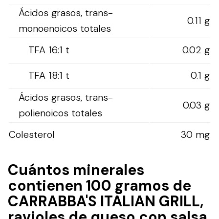
Ácidos grasos, trans-
0.11 g
monoenoicos totales
TFA 16:1 t
0.02 g
TFA 18:1 t
0.1 g
Ácidos grasos, trans-
0.03 g
polienoicos totales
Colesterol
30 mg
Cuántos minerales
contienen 100 gramos de
CARRABBA'S ITALIAN GRILL,
ravioles de queso con salsa