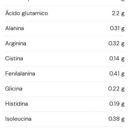
Ácido glutamico
2.2 g
Alanina
0.31 g
Arginina
0.32 g
Cistina
0.14 g
Fenilalanina
0.41 g
Glicina
0.22 g
Histidina
0.19 g
Isoleucina
0.38 g