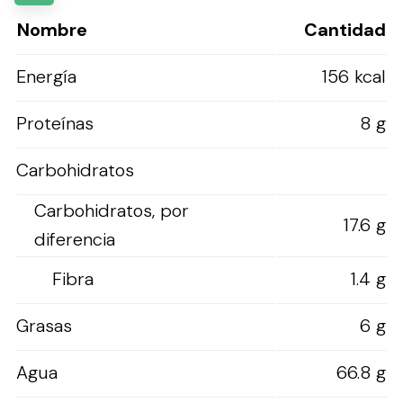
Nombre
Cantidad
Energía
156 kcal
Proteínas
8 g
Carbohidratos
Carbohidratos, por
17.6 g
diferencia
Fibra
1.4 g
Grasas
6 g
Agua
66.8 g