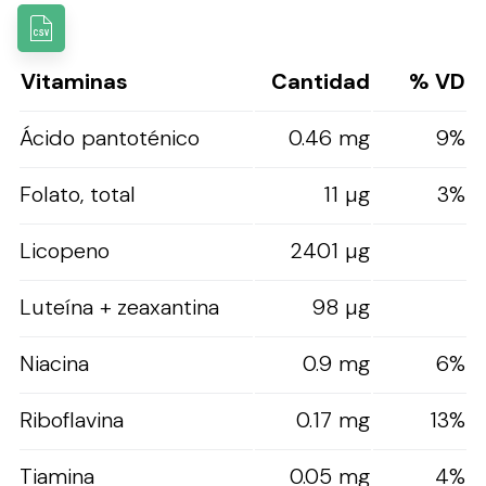
Vitaminas
Cantidad
% VD
Ácido pantoténico
0.46 mg
9%
Folato, total
11 µg
3%
Licopeno
2401 µg
Luteína + zeaxantina
98 µg
Niacina
0.9 mg
6%
Riboflavina
0.17 mg
13%
Tiamina
0.05 mg
4%