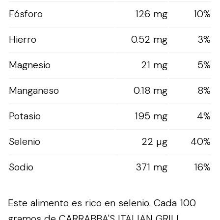
Fósforo
126 mg
10%
Hierro
0.52 mg
3%
Magnesio
21 mg
5%
Manganeso
0.18 mg
8%
Potasio
195 mg
4%
Selenio
22 µg
40%
Sodio
371 mg
16%
Este alimento es rico en selenio. Cada 100
gramos de CARRABBA'S ITALIAN GRILL,