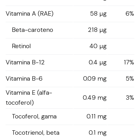
Vitamina A (RAE)
58 µg
6%
Beta-caroteno
218 µg
Retinol
40 µg
Vitamina B-12
0.4 µg
17%
Vitamina B-6
0.09 mg
5%
Vitamina E (alfa-
0.49 mg
3%
tocoferol)
Tocoferol, gama
0.11 mg
Tocotrienol, beta
0.1 mg