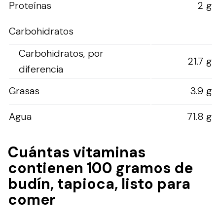
Proteínas
2 g
Carbohidratos
Carbohidratos, por
21.7 g
diferencia
Grasas
3.9 g
Agua
71.8 g
Cuántas vitaminas
contienen 100 gramos de
budín, tapioca, listo para
comer