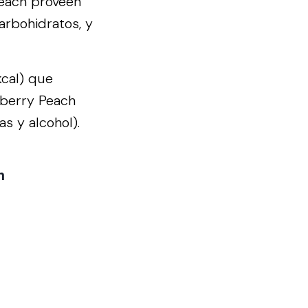
each proveen
arbohidratos, y
kcal) que
berry Peach
s y alcohol).