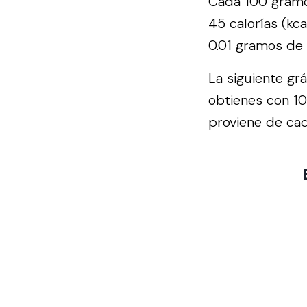
Cada 100 gramo
45 calorías (kc
0.01 gramos de 
La siguiente gr
obtienes con 1
proviene de cad