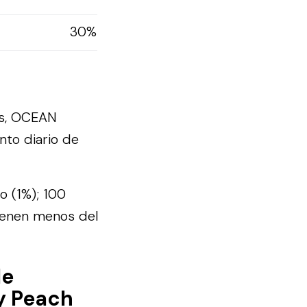
30%
as, OCEAN
nto diario de
co (1%); 100
ienen menos del
de
y Peach