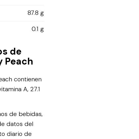
87.8 g
0.1 g
os de
y Peach
each contienen
itamina A, 27.1
mos de bebidas,
e datos del
to diario de