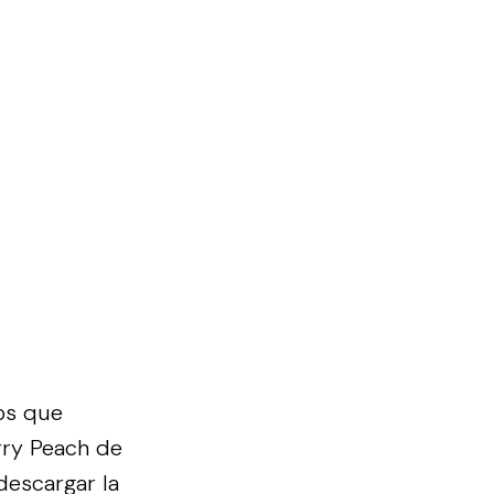
os que
rry Peach de
descargar la