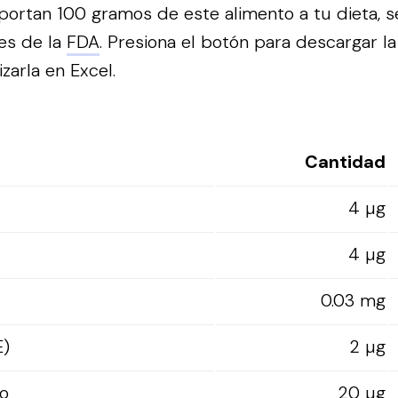
portan 100 gramos de este alimento a tu dieta, s
es de la
FDA
.
Presiona el botón para descargar la
izarla en Excel.
Cantidad
4 µg
4 µg
0.03 mg
E)
2 µg
o
20 µg