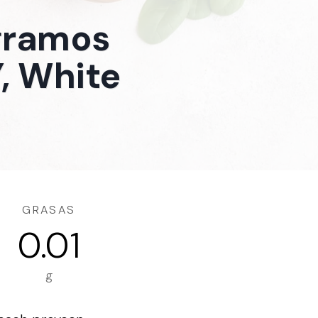
 gramos
, White
GRASAS
0.01
g