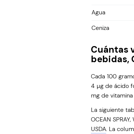
Agua
Ceniza
Cuántas 
bebidas,
Cada 100 gramo
4 µg de ácido fó
mg de vitamina C
La siguiente ta
OCEAN SPRAY, W
USDA
. La colum