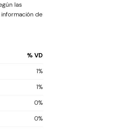
egún las
 información de
% VD
1%
1%
0%
0%