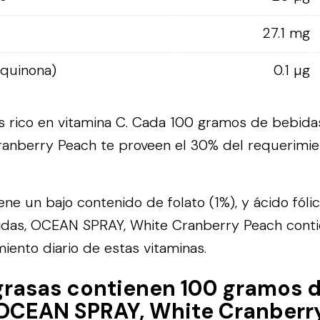
27.1 mg
oquinona)
0.1 µg
es rico en vitamina C. Cada 100 gramos de bebid
anberry Peach te proveen el 30% del requerimie
iene un bajo contenido de folato (1%), y ácido fóli
das, OCEAN SPRAY, White Cranberry Peach cont
iento diario de estas vitaminas.
grasas contienen 100 gramos 
 OCEAN SPRAY, White Cranberr