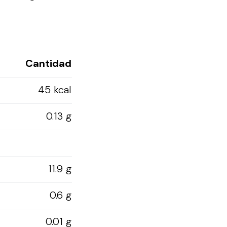
Cantidad
45 kcal
0.13 g
11.9 g
0.6 g
0.01 g