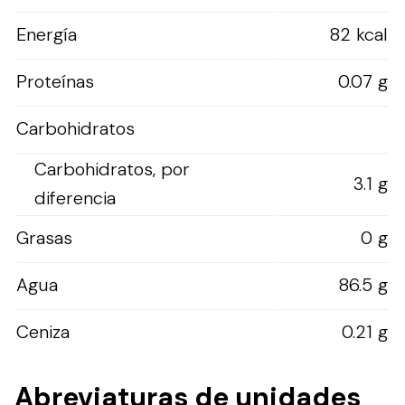
Energía
82 kcal
Proteínas
0.07 g
Carbohidratos
Carbohidratos, por
3.1 g
diferencia
Grasas
0 g
Agua
86.5 g
Ceniza
0.21 g
Abreviaturas de unidades