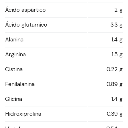
Ácido aspártico
2 g
Ácido glutamico
3.3 g
Alanina
1.4 g
Arginina
1.5 g
Cistina
0.22 g
Fenilalanina
0.89 g
Glicina
1.4 g
Hidroxiprolina
0.39 g