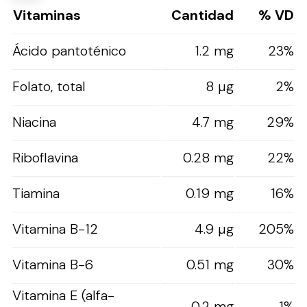
Vitaminas
Cantidad
% VD
Ácido pantoténico
1.2 mg
23%
Folato, total
8 µg
2%
Niacina
4.7 mg
29%
Riboflavina
0.28 mg
22%
Tiamina
0.19 mg
16%
Vitamina B-12
4.9 µg
205%
Vitamina B-6
0.51 mg
30%
Vitamina E (alfa-
0.2 mg
1%