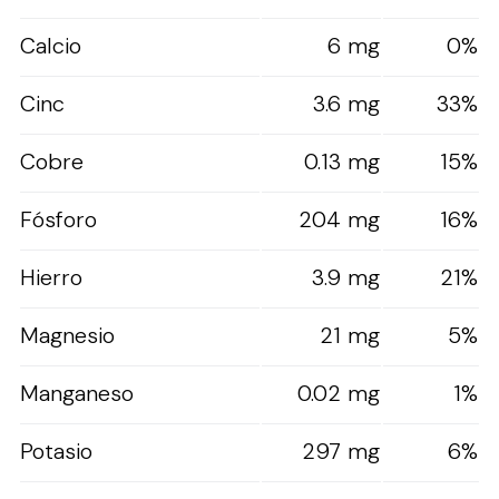
Calcio
6 mg
0%
Cinc
3.6 mg
33%
Cobre
0.13 mg
15%
Fósforo
204 mg
16%
Hierro
3.9 mg
21%
Magnesio
21 mg
5%
Manganeso
0.02 mg
1%
Potasio
297 mg
6%