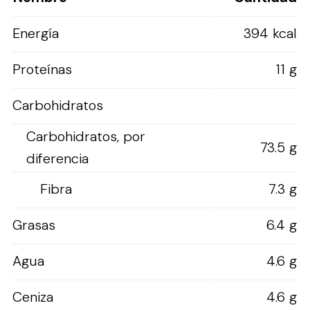
Energía
394 kcal
Proteínas
11 g
Carbohidratos
Carbohidratos, por
73.5 g
diferencia
Fibra
7.3 g
Grasas
6.4 g
Agua
4.6 g
Ceniza
4.6 g