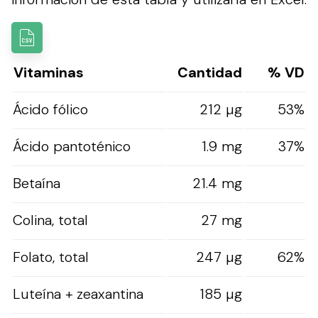
Vitaminas
Cantidad
% VD
Ácido fólico
212 µg
53%
Ácido pantoténico
1.9 mg
37%
Betaína
21.4 mg
Colina, total
27 mg
Folato, total
247 µg
62%
Luteína + zeaxantina
185 µg