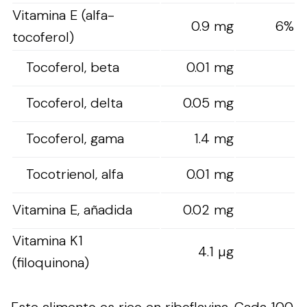
Vitamina E (alfa-
0.9 mg
6%
tocoferol)
Tocoferol, beta
0.01 mg
Tocoferol, delta
0.05 mg
Tocoferol, gama
1.4 mg
Tocotrienol, alfa
0.01 mg
Vitamina E, añadida
0.02 mg
Vitamina K1
4.1 µg
(filoquinona)
Este alimento es rico en riboflavina. Cada 100