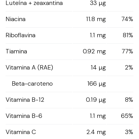
Luteína + zeaxantina
33 µg
Niacina
11.8 mg
74%
Riboflavina
1.1 mg
81%
Tiamina
0.92 mg
77%
Vitamina A (RAE)
14 µg
2%
Beta-caroteno
166 µg
Vitamina B-12
0.19 µg
8%
Vitamina B-6
1.1 mg
65%
Vitamina C
2.4 mg
3%