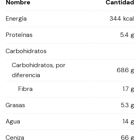
Nombre
Cantidad
Energía
344 kcal
Proteínas
5.4 g
Carbohidratos
Carbohidratos, por
68.6 g
diferencia
Fibra
1.7 g
Grasas
5.3 g
Agua
14 g
Ceniza
6.6 g