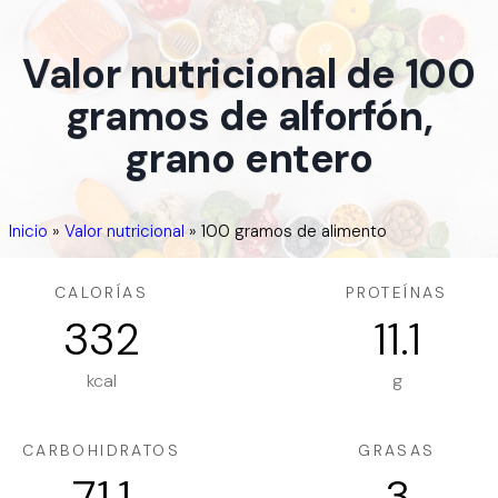
Valor nutricional de 100
gramos de alforfón,
grano entero
Inicio
»
Valor nutricional
»
100 gramos de alimento
CALORÍAS
PROTEÍNAS
332
11.1
kcal
g
CARBOHIDRATOS
GRASAS
71.1
3