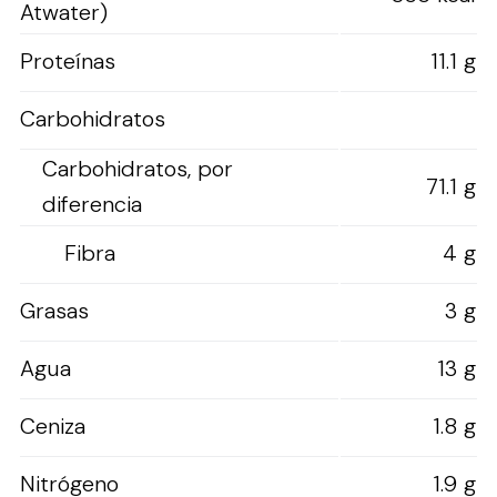
Atwater)
Proteínas
11.1 g
Carbohidratos
Carbohidratos, por
71.1 g
diferencia
Fibra
4 g
Grasas
3 g
Agua
13 g
Ceniza
1.8 g
Nitrógeno
1.9 g