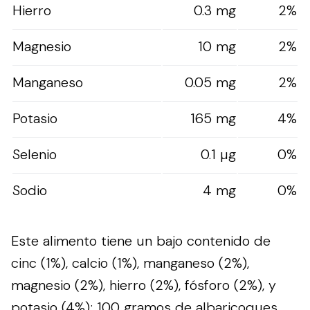
Hierro
0.3 mg
2%
Magnesio
10 mg
2%
Manganeso
0.05 mg
2%
Potasio
165 mg
4%
Selenio
0.1 µg
0%
Sodio
4 mg
0%
Este alimento tiene un bajo contenido de
cinc (1%), calcio (1%), manganeso (2%),
magnesio (2%), hierro (2%), fósforo (2%), y
potasio (4%); 100 gramos de albaricoques,