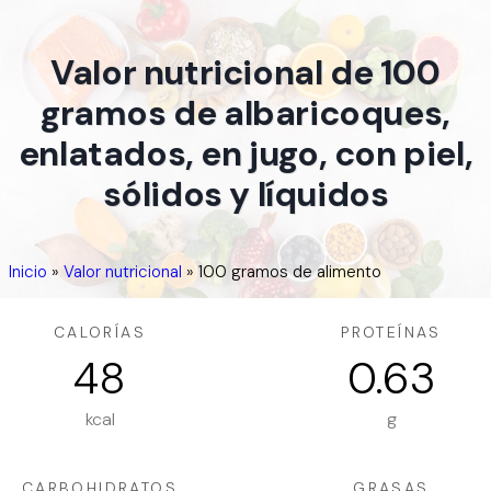
Valor nutricional de 100
gramos de albaricoques,
enlatados, en jugo, con piel,
sólidos y líquidos
Inicio
»
Valor nutricional
»
100 gramos de alimento
CALORÍAS
PROTEÍNAS
48
0.63
kcal
g
CARBOHIDRATOS
GRASAS