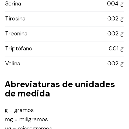
Serina
0.04 g
Tirosina
0.02 g
Treonina
0.02 g
Triptófano
0.01 g
Valina
0.02 g
Abreviaturas de unidades
de medida
g = gramos
mg = miligramos
µg = microgramos