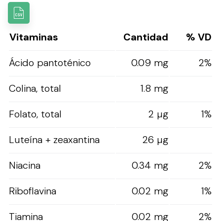
Vitaminas
Cantidad
% VD
Ácido pantoténico
0.09 mg
2%
Colina, total
1.8 mg
Folato, total
2 µg
1%
Luteína + zeaxantina
26 µg
Niacina
0.34 mg
2%
Riboflavina
0.02 mg
1%
Tiamina
0.02 mg
2%