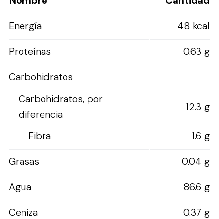
Nombre
Cantidad
Energía
48 kcal
Proteínas
0.63 g
Carbohidratos
Carbohidratos, por
12.3 g
diferencia
Fibra
1.6 g
Grasas
0.04 g
Agua
86.6 g
Ceniza
0.37 g