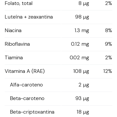
Folato, total
8 µg
2%
Luteína + zeaxantina
98 µg
Niacina
1.3 mg
8%
Riboflavina
0.12 mg
9%
Tiamina
0.02 mg
2%
Vitamina A (RAE)
108 µg
12%
Alfa-caroteno
2 µg
Beta-caroteno
93 µg
Beta-criptoxantina
18 µg