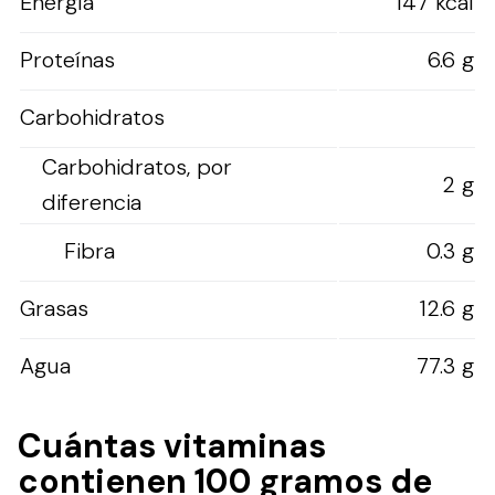
Energía
147 kcal
Proteínas
6.6 g
Carbohidratos
Carbohidratos, por
2 g
diferencia
Fibra
0.3 g
Grasas
12.6 g
Agua
77.3 g
Cuántas vitaminas
contienen 100 gramos de