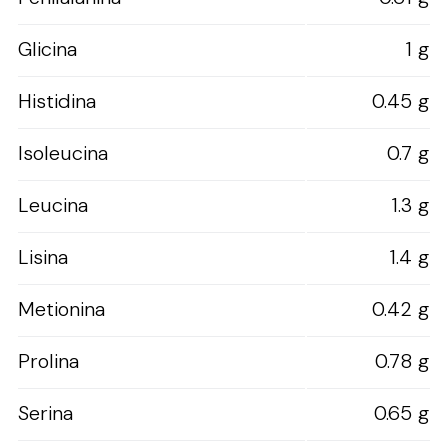
Glicina
1 g
Histidina
0.45 g
Isoleucina
0.7 g
Leucina
1.3 g
Lisina
1.4 g
Metionina
0.42 g
Prolina
0.78 g
Serina
0.65 g