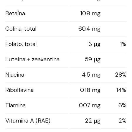
Betaína
10.9 mg
Colina, total
60.4 mg
Folato, total
3 µg
1%
Luteína + zeaxantina
59 µg
Niacina
4.5 mg
28%
Riboflavina
0.18 mg
14%
Tiamina
0.07 mg
6%
Vitamina A (RAE)
22 µg
2%