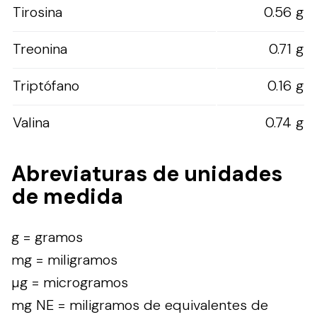
Tirosina
0.56 g
Treonina
0.71 g
Triptófano
0.16 g
Valina
0.74 g
Abreviaturas de unidades
de medida
g = gramos
mg = miligramos
µg = microgramos
mg NE = miligramos de equivalentes de