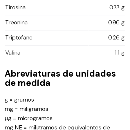
Tirosina
0.73 g
Treonina
0.96 g
Triptófano
0.26 g
Valina
1.1 g
Abreviaturas de unidades
de medida
g = gramos
mg = miligramos
µg = microgramos
mg NE = miligramos de equivalentes de