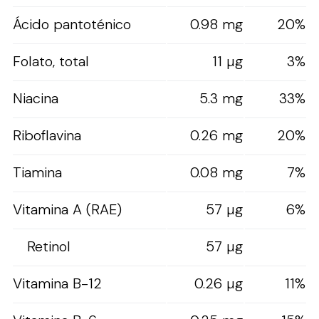
Ácido pantoténico
0.98 mg
20%
Folato, total
11 µg
3%
Niacina
5.3 mg
33%
Riboflavina
0.26 mg
20%
Tiamina
0.08 mg
7%
Vitamina A (RAE)
57 µg
6%
Retinol
57 µg
Vitamina B-12
0.26 µg
11%