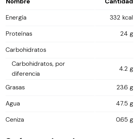
Nombre
Cantidad
Energía
332 kcal
Proteínas
24 g
Carbohidratos
Carbohidratos, por
4.2 g
diferencia
Grasas
23.6 g
Agua
47.5 g
Ceniza
0.65 g