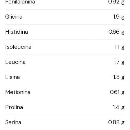
Fenilalanina
0.92 g
Glicina
1.9 g
Histidina
0.66 g
Isoleucina
1.1 g
Leucina
1.7 g
Lisina
1.8 g
Metionina
0.61 g
Prolina
1.4 g
Serina
0.88 g