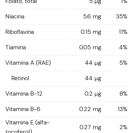
Folato, total
5 µg
1%
Niacina
5.6 mg
35%
Riboflavina
0.15 mg
11%
Tiamina
0.05 mg
4%
Vitamina A (RAE)
44 µg
5%
Retinol
44 µg
Vitamina B-12
0.2 µg
8%
Vitamina B-6
0.22 mg
13%
Vitamina E (alfa-
0.27 mg
2%
tocoferol)