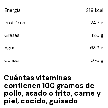
Energía
219 kcal
Proteínas
24.7 g
Grasas
12.6 g
Agua
63.9 g
Ceniza
0.76 g
Cuántas vitaminas
contienen 100 gramos de
pollo, asado o frito, carne y
piel, cocido, guisado