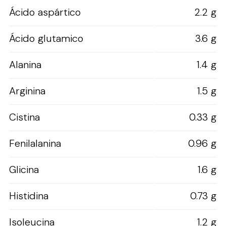
Ácido aspártico
2.2 g
Ácido glutamico
3.6 g
Alanina
1.4 g
Arginina
1.5 g
Cistina
0.33 g
Fenilalanina
0.96 g
Glicina
1.6 g
Histidina
0.73 g
Isoleucina
1.2 g