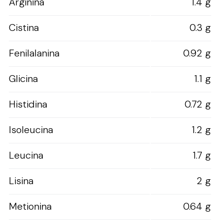
Arginina
1.4 g
Cistina
0.3 g
Fenilalanina
0.92 g
Glicina
1.1 g
Histidina
0.72 g
Isoleucina
1.2 g
Leucina
1.7 g
Lisina
2 g
Metionina
0.64 g