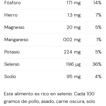
Fósforo
171 mg
14%
Hierro
1.3 mg
7%
Magnesio
20 mg
5%
Manganeso
0.02 mg
1%
Potasio
224 mg
5%
Selenio
19.6 µg
36%
Sodio
95 mg
4%
Este alimento es rico en selenio. Cada 100
gramos de pollo, asado, carne oscura, solo