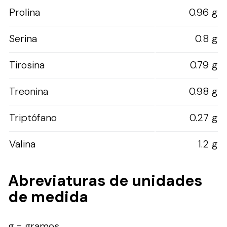
Prolina
0.96 g
Serina
0.8 g
Tirosina
0.79 g
Treonina
0.98 g
Triptófano
0.27 g
Valina
1.2 g
Abreviaturas de unidades
de medida
g = gramos