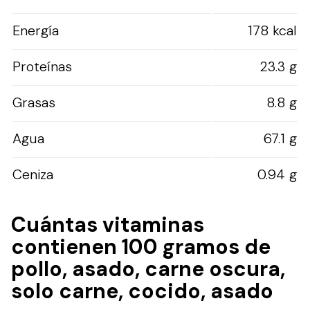
Energía
178 kcal
Proteínas
23.3 g
Grasas
8.8 g
Agua
67.1 g
Ceniza
0.94 g
Cuántas vitaminas
contienen 100 gramos de
pollo, asado, carne oscura,
solo carne, cocido, asado